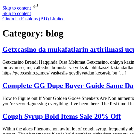
Skip to content
Skip to content
Cindrella Fashions (BD) Limited
Category:
blog
Getxcasino da mukafatlarin artirilmasi ucu
Getxcasino Brendi Haqqında Qısa Məlumat Getxcasino, onlayn kazino oy
bir oyun seçimi, cəlbedici bonuslar və yüksək təhlükəsizlik standartları
https://getxcasino.games/ vasitəsilə qeydiyyatdan keçərək, bu […]
Complete GG Dupe Buyer Guide Same Da
How to Figure out If Your Golden Goose Sneakers Are Non-authentic 
you’re second-guessing everything. I’ve been there. The first time I h
Cough Syrup Bold Items Sale 20% Off
Within the alocs Phenomenon awful lot of cough syrup, frequently abb