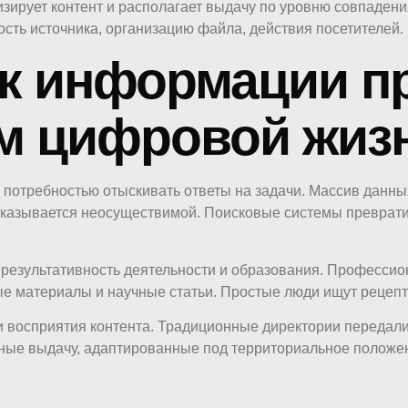
изирует контент и располагает выдачу по уровню совпаде
ость источника, организацию файла, действия посетителей.
к информации п
м цифровой жиз
потребностью отыскивать ответы на задачи. Массив данны
оказывается неосуществимой. Поисковые системы преврати
результативность деятельности и образования. Профессио
ые материалы и научные статьи. Простые люди ищут рецепт
 восприятия контента. Традиционные директории передал
ные выдачу, адаптированные под территориальное положе