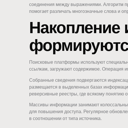
соединения между выражениями. Алгоритм пр
помогает различать многозначные слова и опр
Накопление 
формируютс
Поисковые платформы используют специальн
ссылкам, загружают содержимое. Операция и
Собранные сведения подвергаются индексаци
размещается в выделенных базах информации
реверсивные реестры, где всякому понятию о
Массивы информации занимают колоссальные
для повышения доступа. Регулярное обновле
в соотношении от типа источника.