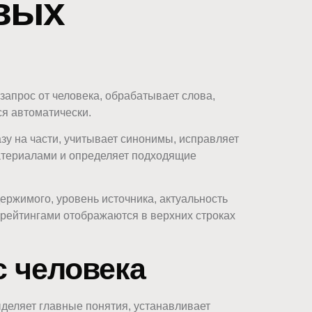
овых
апрос от человека, обрабатывает слова,
я автоматически.
у на части, учитывает синонимы, исправляет
материалами и определяет подходящие
ержимого, уровень источника, актуальность
рейтингами отображаются в верхних строках
с человека
ыделяет главные понятия, устанавливает