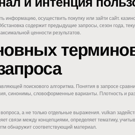
нал и интенция польз
ь информацию, осуществить покупку или зайти сайт. казино
бстановка содержит предыдущие запросы, сезон года, тек
аксимальной ценности результатов.
новных терминов
запроса
вляющей поискового алгоритма. Понятия в запросе сравн
ия, синонимы, словоформенные варианты. Плотность и ра
опроса, а не только отдельные выражения. vulkan задейс
т связи между концепциями, определяет тематику, учитыв
итм обнаружит соответствующий материал.