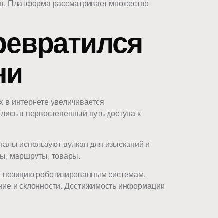
ния. Платформа рассматривает множество
ревратился
ни
х в интернете увеличивается
лись в первостепенный путь доступа к
налы используют вулкан для изысканий и
ы, маршруты, товары.
и позицию роботизированным системам.
ние и склонности. Достижимость информации