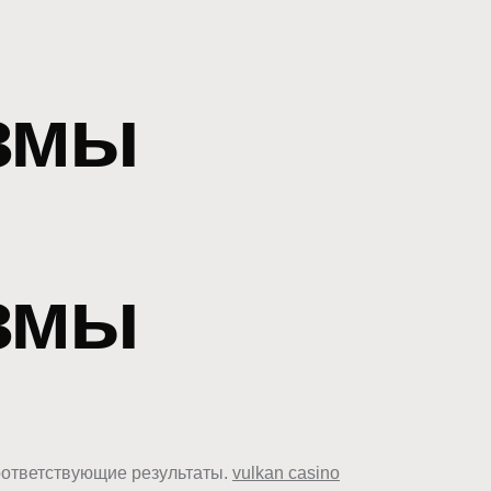
измы
измы
оответствующие результаты.
vulkan casino