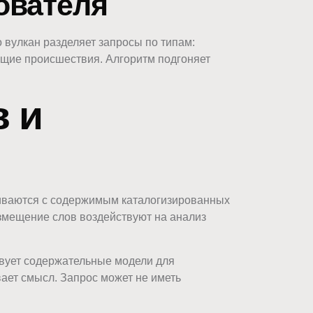
ователя
 вулкан разделяет запросы по типам:
ущие происшествия. Алгоритм подгоняет
 и
иваются с содержимым каталогизированных
змещение слов воздействуют на анализ
твует содержательные модели для
ает смысл. Запрос может не иметь