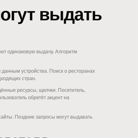
могут выдать
ют одинаковую выдачу. Алгоритм
и данным устройства. Поиск о ресторанах
дходящих стран.
ённые ресурсы, щелчки. Посетитель,
льзователь обретёт акцент на
сайты. Поздние запросы могут выдавать