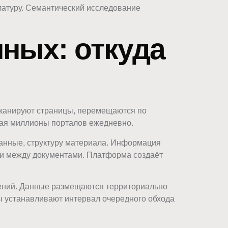
атуру. Семантический исследование
нных: откуда
сканируют страницы, перемещаются по
щая миллионы порталов ежедневно.
данные, структуру материала. Информация
зи между документами. Платформа создаёт
ений. Данные размещаются территориально
ы устанавливают интервал очередного обхода