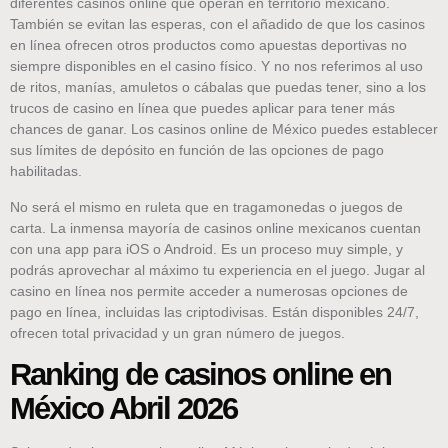
diferentes casinos online que operan en territorio mexicano.
También se evitan las esperas, con el añadido de que los casinos
en línea ofrecen otros productos como apuestas deportivas no
siempre disponibles en el casino físico. Y no nos referimos al uso
de ritos, manías, amuletos o cábalas que puedas tener, sino a los
trucos de casino en línea que puedes aplicar para tener más
chances de ganar. Los casinos online de México puedes establecer
sus límites de depósito en función de las opciones de pago
habilitadas.
No será el mismo en ruleta que en tragamonedas o juegos de
carta. La inmensa mayoría de casinos online mexicanos cuentan
con una app para iOS o Android. Es un proceso muy simple, y
podrás aprovechar al máximo tu experiencia en el juego. Jugar al
casino en línea nos permite acceder a numerosas opciones de
pago en línea, incluidas las criptodivisas. Están disponibles 24/7,
ofrecen total privacidad y un gran número de juegos.
Ranking de casinos online en
México Abril 2026