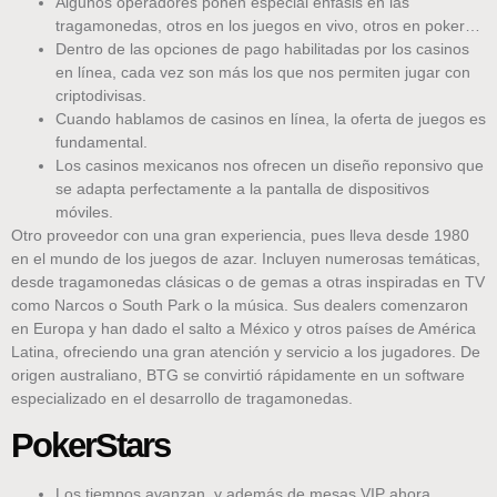
Algunos operadores ponen especial énfasis en las
tragamonedas, otros en los juegos en vivo, otros en poker…
Dentro de las opciones de pago habilitadas por los casinos
en línea, cada vez son más los que nos permiten jugar con
criptodivisas.
Cuando hablamos de casinos en línea, la oferta de juegos es
fundamental.
Los casinos mexicanos nos ofrecen un diseño reponsivo que
se adapta perfectamente a la pantalla de dispositivos
móviles.
Otro proveedor con una gran experiencia, pues lleva desde 1980
en el mundo de los juegos de azar. Incluyen numerosas temáticas,
desde tragamonedas clásicas o de gemas a otras inspiradas en TV
como Narcos o South Park o la música. Sus dealers comenzaron
en Europa y han dado el salto a México y otros países de América
Latina, ofreciendo una gran atención y servicio a los jugadores. De
origen australiano, BTG se convirtió rápidamente en un software
especializado en el desarrollo de tragamonedas.
PokerStars
Los tiempos avanzan, y además de mesas VIP ahora