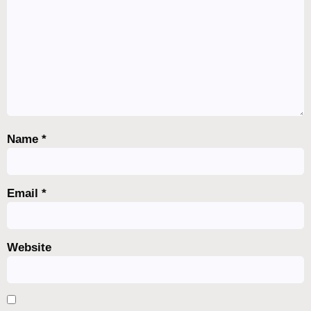
Name
*
Email
*
Website