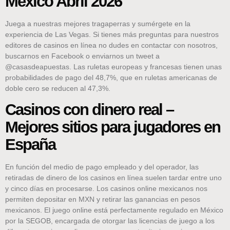
México Abril 2026
Juega a nuestras mejores tragaperras y sumérgete en la
experiencia de Las Vegas. Si tienes más preguntas para nuestros
editores de casinos en línea no dudes en contactar con nosotros,
buscarnos en Facebook o enviarnos un tweet a
@casasdeapuestas. Las ruletas europeas y francesas tienen unas
probabilidades de pago del 48,7%, que en ruletas americanas de
doble cero se reducen al 47,3%.
Casinos con dinero real –
Mejores sitios para jugadores en
España
En función del medio de pago empleado y del operador, las
retiradas de dinero de los casinos en línea suelen tardar entre uno
y cinco días en procesarse. Los casinos online mexicanos nos
permiten depositar en MXN y retirar las ganancias en pesos
mexicanos. El juego online está perfectamente regulado en México
por la SEGOB, encargada de otorgar las licencias de juego a los