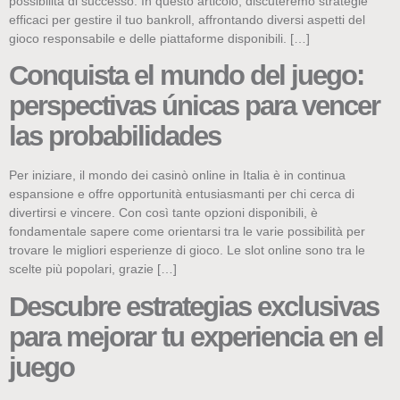
possibilità di successo. In questo articolo, discuteremo strategie
efficaci per gestire il tuo bankroll, affrontando diversi aspetti del
gioco responsabile e delle piattaforme disponibili. […]
Conquista el mundo del juego:
perspectivas únicas para vencer
las probabilidades
Per iniziare, il mondo dei casinò online in Italia è in continua
espansione e offre opportunità entusiasmanti per chi cerca di
divertirsi e vincere. Con così tante opzioni disponibili, è
fondamentale sapere come orientarsi tra le varie possibilità per
trovare le migliori esperienze di gioco. Le slot online sono tra le
scelte più popolari, grazie […]
Descubre estrategias exclusivas
para mejorar tu experiencia en el
juego