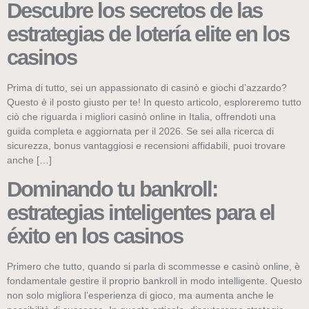
Descubre los secretos de las
estrategias de lotería elite en los
casinos
Prima di tutto, sei un appassionato di casinò e giochi d’azzardo?
Questo è il posto giusto per te! In questo articolo, esploreremo tutto
ciò che riguarda i migliori casinò online in Italia, offrendoti una
guida completa e aggiornata per il 2026. Se sei alla ricerca di
sicurezza, bonus vantaggiosi e recensioni affidabili, puoi trovare
anche […]
Dominando tu bankroll:
estrategias inteligentes para el
éxito en los casinos
Primero che tutto, quando si parla di scommesse e casinò online, è
fondamentale gestire il proprio bankroll in modo intelligente. Questo
non solo migliora l’esperienza di gioco, ma aumenta anche le