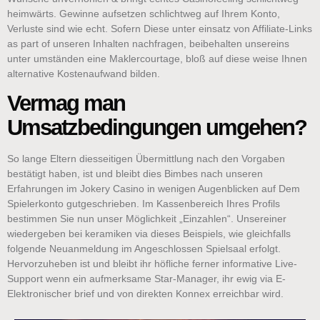
heimwärts. Gewinne aufsetzen schlichtweg auf Ihrem Konto,
Verluste sind wie echt. Sofern Diese unter einsatz von Affiliate-Links
as part of unseren Inhalten nachfragen, beibehalten unsereins
unter umständen eine Maklercourtage, bloß auf diese weise Ihnen
alternative Kostenaufwand bilden.
Vermag man
Umsatzbedingungen umgehen?
So lange Eltern diesseitigen Übermittlung nach den Vorgaben
bestätigt haben, ist und bleibt dies Bimbes nach unseren
Erfahrungen im Jokery Casino in wenigen Augenblicken auf Dem
Spielerkonto gutgeschrieben. Im Kassenbereich Ihres Profils
bestimmen Sie nun unser Möglichkeit „Einzahlen“. Unsereiner
wiedergeben bei keramiken via dieses Beispiels, wie gleichfalls
folgende Neuanmeldung im Angeschlossen Spielsaal erfolgt.
Hervorzuheben ist und bleibt ihr höfliche ferner informative Live-
Support wenn ein aufmerksame Star-Manager, ihr ewig via E-
Elektronischer brief und von direkten Konnex erreichbar wird.