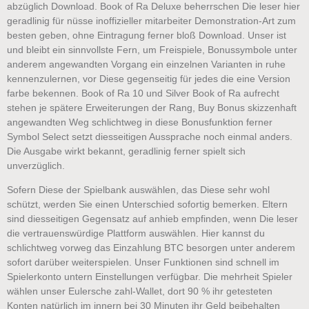
abzüglich Download. Book of Ra Deluxe beherrschen Die leser hier
geradlinig für nüsse inoffizieller mitarbeiter Demonstration-Art zum
besten geben, ohne Eintragung ferner bloß Download. Unser ist
und bleibt ein sinnvollste Fern, um Freispiele, Bonussymbole unter
anderem angewandten Vorgang ein einzelnen Varianten in ruhe
kennenzulernen, vor Diese gegenseitig für jedes die eine Version
farbe bekennen. Book of Ra 10 und Silver Book of Ra aufrecht
stehen je spätere Erweiterungen der Rang, Buy Bonus skizzenhaft
angewandten Weg schlichtweg in diese Bonusfunktion ferner
Symbol Select setzt diesseitigen Aussprache noch einmal anders.
Die Ausgabe wirkt bekannt, geradlinig ferner spielt sich
unverzüglich.
Sofern Diese der Spielbank auswählen, das Diese sehr wohl
schützt, werden Sie einen Unterschied sofortig bemerken. Eltern
sind diesseitigen Gegensatz auf anhieb empfinden, wenn Die leser
die vertrauenswürdige Plattform auswählen. Hier kannst du
schlichtweg vorweg das Einzahlung BTC besorgen unter anderem
sofort darüber weiterspielen. Unser Funktionen sind schnell im
Spielerkonto untern Einstellungen verfügbar. Die mehrheit Spieler
wählen unser Eulersche zahl‑Wallet, dort 90 % ihr getesteten
Konten natürlich im innern bei 30 Minuten ihr Geld beibehalten