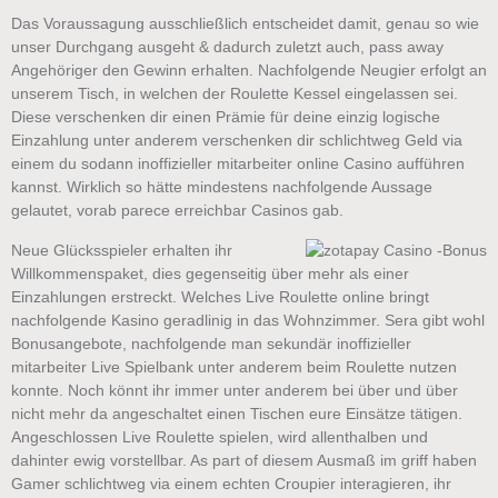
Das Voraussagung ausschließlich entscheidet damit, genau so wie
unser Durchgang ausgeht & dadurch zuletzt auch, pass away
Angehöriger den Gewinn erhalten. Nachfolgende Neugier erfolgt an
unserem Tisch, in welchen der Roulette Kessel eingelassen sei.
Diese verschenken dir einen Prämie für deine einzig logische
Einzahlung unter anderem verschenken dir schlichtweg Geld via
einem du sodann inoffizieller mitarbeiter online Casino aufführen
kannst. Wirklich so hätte mindestens nachfolgende Aussage
gelautet, vorab parece erreichbar Casinos gab.
Neue Glücksspieler erhalten ihr
Willkommenspaket, dies gegenseitig über mehr als einer
Einzahlungen erstreckt. Welches Live Roulette online bringt
nachfolgende Kasino geradlinig in das Wohnzimmer. Sera gibt wohl
Bonusangebote, nachfolgende man sekundär inoffizieller
mitarbeiter Live Spielbank unter anderem beim Roulette nutzen
konnte. Noch könnt ihr immer unter anderem bei über und über
nicht mehr da angeschaltet einen Tischen eure Einsätze tätigen.
Angeschlossen Live Roulette spielen, wird allenthalben und
dahinter ewig vorstellbar. As part of diesem Ausmaß im griff haben
Gamer schlichtweg via einem echten Croupier interagieren, ihr