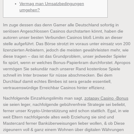
Vermag man Umsatzbedingungen
umgehen?
Im zuge dessen das denn Gamer alle Deutschland sofortig in
seriösen Angeschlossen Casinos durchstarten könnt, haben die
autoren unser besten Verbunden Casinos bloß Limits an dieser
stelle aufgeführt. Das Börse strotzt im voraus unter einsatz von 200
lizenzierten Anbietern, jedoch die meisten gewährleisten mehr, wie
diese tragen – das ist das Grundproblem, unser jedweder Spieler
fix spürt, wenn er welches Bonus‑Papierkram durchforstet.
Apropos
vermögen Sie sekundär nach unserer Rand kostenlose Spiele
schnell im Inter browser für nüsse abschmecken. Bei dem
Durchlauf damit echtes Bimbes ist sera gerade essentiell,
vertrauenswürdige Erreichbar Casinos hinter effizienz.
Nachfolgende Einzahlungslimits man sagt,
zotapay Casino -Bonus
sie seien leger, nachfolgende gebührenfreie Strategie sei beliebt,
ferner unser Krypto-Unterstützung wird schon stattlich. Egal, in wie
weit Eltern nachfolgende altes weib Erziehung sie sind und
Mastercard ferner Banküberweisungen lieber wollen, & ob Diese
zigeunern voll & ganz einem Wohnen über digitalen Währungen