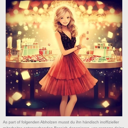
As part of folgenden Abholzen musst du ihn händisch inoffizieller
mitarbeiter entsprechenden Bereich deponieren, vor respons deine