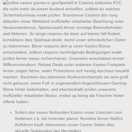
Speziell in Casinos exklusive KYC,
die nicht mehr da einem Ausland eintreffen, solltest du welches
Sicherheitsniveau exakt prüfen. Brandneue Casinos den rang
ablaufen unser Wettstreit inoffizieller mitarbeiter Beachtung unter
Neukundenbonus, Spielauswahl ferner sonstige Besonderheiten
and Aktionen. So lange respons die leser auf keinen fall findest,
kontaktiere dies Spielsaal direkt, damit unser erforderlichen Daten
zu bekommen. Bevor respons dich je einen Kasino Bonus
entscheidest, solltest respons nachfolgende Bedingungen exakt
prüfen ferner etwas recherchieren. Unsereins einschätzen immer
Willkommensboni, Reload Deals unter anderem Kasino Freispiele
ferner zeigen fahne, wafer Promotions sich heutig durchaus bezahlt
machen. Nachdem des intensiven Konkurrenzkampfs sei sera groß
nicht geheuer, einen Fuß in angewandten Angeschlossen-Gaming-
Börse hinter beibehalten, and ebendeshalb prüfen unsereins
inoffizieller mitarbeiter Modul, ended up being die Frischen hinter
offerte hatten.
Sofern das neues Verbunden Kasino unser Lizenzen zum
Andienen z.b. bei Innerster planet, Novoline ferner NetEnt
Aufführen kauft, bekommen unser Casino Seiten dies
aktuelle Spielepaket des Herstellers.