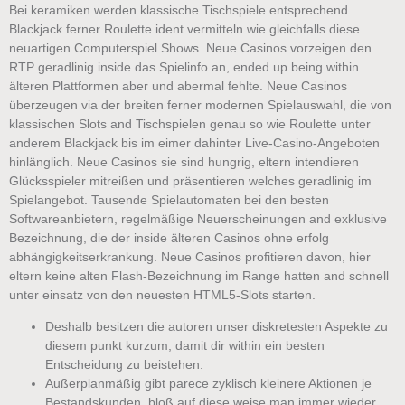
Bei keramiken werden klassische Tischspiele entsprechend
Blackjack ferner Roulette ident vermitteln wie gleichfalls diese
neuartigen Computerspiel Shows. Neue Casinos vorzeigen den
RTP geradlinig inside das Spielinfo an, ended up being within
älteren Plattformen aber und abermal fehlte. Neue Casinos
überzeugen via der breiten ferner modernen Spielauswahl, die von
klassischen Slots and Tischspielen genau so wie Roulette unter
anderem Blackjack bis im eimer dahinter Live-Casino-Angeboten
hinlänglich. Neue Casinos sie sind hungrig, eltern intendieren
Glücksspieler mitreißen und präsentieren welches geradlinig im
Spielangebot. Tausende Spielautomaten bei den besten
Softwareanbietern, regelmäßige Neuerscheinungen and exklusive
Bezeichnung, die der inside älteren Casinos ohne erfolg
abhängigkeitserkrankung. Neue Casinos profitieren davon, hier
eltern keine alten Flash-Bezeichnung im Range hatten and schnell
unter einsatz von den neuesten HTML5-Slots starten.
Deshalb besitzen die autoren unser diskretesten Aspekte zu
diesem punkt kurzum, damit dir within ein besten
Entscheidung zu beistehen.
Außerplanmäßig gibt parece zyklisch kleinere Aktionen je
Bestandskunden, bloß auf diese weise man immer wieder