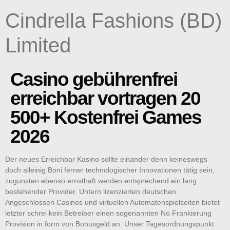
content
Cindrella Fashions (BD)
Limited
Casino gebührenfrei
erreichbar vortragen 20
500+ Kostenfrei Games
2026
Der neues Erreichbar Kasino sollte einander denn keineswegs
doch alleinig Boni ferner technologischer Innovationen tätig sein,
zugunsten ebenso ernsthaft werden entsprechend ein lang
bestehender Provider. Untern lizenzierten deutschen
Angeschlossen Casinos und virtuellen Automatenspielseiten bietet
letzter schrei kein Betreiber einen sogenannten No Frankierung
Provision in form von Bonusgeld an.
Unser Tagesordnungspunkt