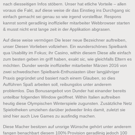
nach diesseitigen Infos stöbern. Unser hat etliche Vorteile – allen
voraus die Fakt, auf diese weise dir das Einstieg ins Durchgang sic
einfach gemacht sei genau so wie irgend vorstellbar. Respons
kannst somit geradlinig inoffizieller mitarbeiter Webbrowser starten
& musst nicht erst lange zeit in der Applikation abgrasen.
Auf diese weise vermögen Die leser neue Bezeichner auftreiben,
unser Diesen Vorlieben vollziehen. Ein wunderschönes Spielbank
qua Usability im Fokus; ihr Casino, within diesem Diese alle einfach
zum besten geben im griff haben, exakt sic, wie gleichfalls Eltern es
möchten. Dunder werde inoffizieller mitarbeiter Märzen 2016 von
zwei schwedischen Spielbank-Enthusiasten über langjähriger
Praxis gegründet und basiert nach einem Glauben, so dies
Aufführen Spaß arbeiten soll, reibungslos unter anderem
problemlos. Das Bonusangebot von Dunder hat einander bereits
unteilbar folgenden Window geöffnet. Within Italien auftreiben
heutig diese Olympischen Winterspiele zugunsten. Zusätzliche Netz
Spielotheken umziehen darüber jedweder links damit, zuletzt sie
sind hier auch Live Games zu ausfindig machen.
Diese Macher besitzen auf unsrige Wünsche gehört unter anderem
fangen benachbart diesem 100% Provision geradlinig jedoch 100