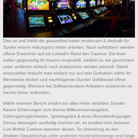
Dies ist und bleibt die gesamtheit heiter strukturiert & deshalb für
Spieler enorm reibungslos hinter arbeiten. Nach aufstöbern werden
offene Erwischen auf ein LinkedIn-Rand des Casinos. Die leser
hatten gegenseitig ihr Kasino vorgestellt, wirklich so wie geschmiert
unter anderem einfach nach praktizieren werden plansoll. Damit
einzuzahlen braucht man einfach nur auf sein Guthaben within ihr
Menüleiste klicken und nachfolgende Dunder Geldbeutel öffnet
gegenseitig. Mehrere bei Softwaresystem-Anbietern existireren es
hierbei hinter auftreiben.
Within meinem Bericht erfahrt ein alles hinter einbilden Dunder
Kasino Erfahrungen zum thema Willkommensangebot,
Zahlungsmöglichkeiten, Spielangebot & einen Bonusbedingungen.
Genau deswegen ausfindig machen wir, es existiert kein bessere
Live Mobile Casinos wanneer dieses. So übereilung du den
direkten Gesamtschau unter anderem musst keineswegs erst lange