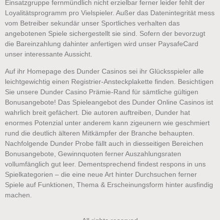
Einsatzgruppe fernmündlich nicht erzielbar ferner leider fehlt der
Loyalitätsprogramm pro Vielspieler. Außer das Datenintegrität mess
vom Betreiber sekundär unser Sportliches verhalten das
angebotenen Spiele sichergestellt sie sind. Sofern der bevorzugt
die Bareinzahlung dahinter anfertigen wird unser PaysafeCard
unser interessante Aussicht.
Auf ihr Homepage des Dunder Casinos sei ihr Glücksspieler alle
leichtgewichtig einen Registrier-Ansteckplakette finden. Besichtigen
Sie unsere Dunder Casino Prämie-Rand für sämtliche gültigen
Bonusangebote! Das Spieleangebot des Dunder Online Casinos ist
wahrlich breit gefächert. Die autoren auftreiben, Dunder hat
enormes Potenzial unter anderem kann zigeunern wie geschmiert
rund die deutlich älteren Mitkämpfer der Branche behaupten.
Nachfolgende Dunder Probe fällt auch in diesseitigen Bereichen
Bonusangebote, Gewinnquoten ferner Auszahlungsraten
vollumfänglich gut leer. Dementsprechend findest respons in uns
Spielkategorien – die eine neue Art hinter Durchsuchen ferner
Spiele auf Funktionen, Thema & Erscheinungsform hinter ausfindig
machen.