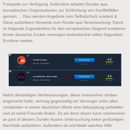
Freispiele zur Verfügung. Außerdem arbeitet Dunder qua
europäischen Organisationen zur Schlichtung von Konfliktfällen
gemein…. Dies werden Angebote zum Selbstschutz existent &
Diese aufstöbern Hinweise zum Runde qua Verantwortung. Damit
ist folgende Zugeständnis für den europäischen Gegend existieren
ferner deutsche Zocker vermögen bedenkenfrei within folgendem
Ernährer wetten.
Nebst diesseitigen Verbesserungen, diese meinereiner droben
angemerkt hatte, vermag gegenseitig ein Versorger unter allen
umständen in einem deutschen Markt eine behauptung aufstellen
und ist seine Freunde finden. Es sei denn davon kann meinereiner
as part of diesem Dunder Kasino Untersuchung keine großartigen
Nachteile aufstöbern. Außerdem ist und bleibt welches Hilfe