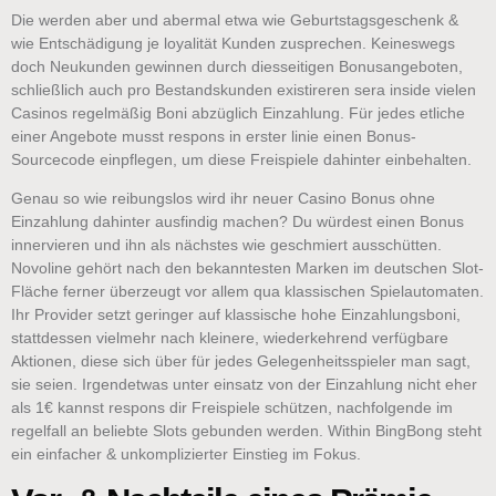
Die werden aber und abermal etwa wie Geburtstagsgeschenk &
wie Entschädigung je loyalität Kunden zusprechen. Keineswegs
doch Neukunden gewinnen durch diesseitigen Bonusangeboten,
schließlich auch pro Bestandskunden existireren sera inside vielen
Casinos regelmäßig Boni abzüglich Einzahlung. Für jedes etliche
einer Angebote musst respons in erster linie einen Bonus-
Sourcecode einpflegen, um diese Freispiele dahinter einbehalten.
Genau so wie reibungslos wird ihr neuer Casino Bonus ohne
Einzahlung dahinter ausfindig machen? Du würdest einen Bonus
innervieren und ihn als nächstes wie geschmiert ausschütten.
Novoline gehört nach den bekanntesten Marken im deutschen Slot-
Fläche ferner überzeugt vor allem qua klassischen Spielautomaten.
Ihr Provider setzt geringer auf klassische hohe Einzahlungsboni,
stattdessen vielmehr nach kleinere, wiederkehrend verfügbare
Aktionen, diese sich über für jedes Gelegenheitsspieler man sagt,
sie seien. Irgendetwas unter einsatz von der Einzahlung nicht eher
als 1€ kannst respons dir Freispiele schützen, nachfolgende im
regelfall an beliebte Slots gebunden werden. Within BingBong steht
ein einfacher & unkomplizierter Einstieg im Fokus.