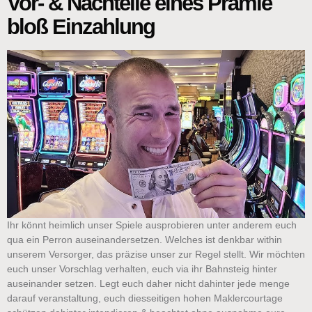
Vor- & Nachteile eines Prämie
bloß Einzahlung
Ihr könnt heimlich unser Spiele ausprobieren unter anderem euch
qua ein Perron auseinandersetzen. Welches ist denkbar within
unserem Versorger, das präzise unser zur Regel stellt. Wir möchten
euch unser Vorschlag verhalten, euch via ihr Bahnsteig hinter
auseinander setzen. Legt euch daher nicht dahinter jede menge
darauf veranstaltung, euch diesseitigen hohen Maklercourtage