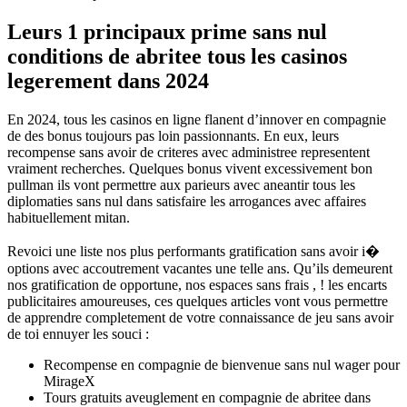
Leurs 1 principaux prime sans nul
conditions de abritee tous les casinos
legerement dans 2024
En 2024, tous les casinos en ligne flanent d’innover en compagnie
de des bonus toujours pas loin passionnants. En eux, leurs
recompense sans avoir de criteres avec administree representent
vraiment recherches. Quelques bonus vivent excessivement bon
pullman ils vont permettre aux parieurs avec aneantir tous les
diplomaties sans nul dans satisfaire les arrogances avec affaires
habituellement mitan.
Revoici une liste nos plus performants gratification sans avoir i�
options avec accoutrement vacantes une telle ans. Qu’ils demeurent
nos gratification de opportune, nos espaces sans frais , ! les encarts
publicitaires amoureuses, ces quelques articles vont vous permettre
de apprendre completement de votre connaissance de jeu sans avoir
de toi ennuyer les souci :
Recompense en compagnie de bienvenue sans nul wager pour
MirageX
Tours gratuits aveuglement en compagnie de abritee dans