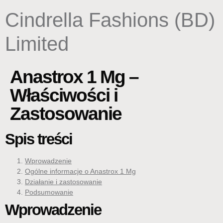
content
Cindrella Fashions (BD)
Limited
Anastrox 1 Mg –
Właściwości i
Zastosowanie
Spis treści
Wprowadzenie
Ogólne informacje o Anastrox 1 Mg
Działanie i zastosowanie
Podsumowanie
Wprowadzenie