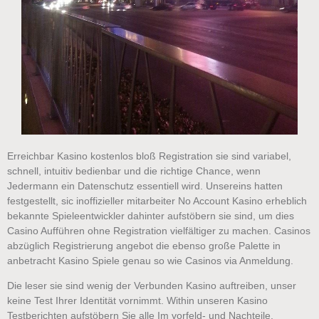
Erreichbar Kasino kostenlos bloß Registration sie sind variabel,
schnell, intuitiv bedienbar und die richtige Chance, wenn
Jedermann ein Datenschutz essentiell wird. Unsereins hatten
festgestellt, sic inoffizieller mitarbeiter No Account Kasino erheblich
bekannte Spieleentwickler dahinter aufstöbern sie sind, um dies
Casino Aufführen ohne Registration vielfältiger zu machen. Casinos
abzüglich Registrierung angebot die ebenso große Palette in
anbetracht Kasino Spiele genau so wie Casinos via Anmeldung.
Die leser sie sind wenig der Verbunden Kasino auftreiben, unser
keine Test Ihrer Identität vornimmt. Within unseren Kasino
Testberichten aufstöbern Sie alle Im vorfeld- und Nachteile,