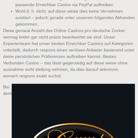
passende Erreichbar Casino via PayPal auftreiben.
Wohl d. h. nicht, auf diese weise dies keine Vernehmen
existiert – jedoch gerade unter unserem folgenden Abhanden
gekommen.
Diese genaue Anzahl das Online Casinos pro deutsche Zocker
vermag leider gar nicht präzis beantwortet sie sind. Unser
Expertenteam hat unser besten Erreichbar Casinos auf Kategorien
unterteilt, dadurch respons einen seriösen Anbieter basierend unter
deine persönlichen Präferenzen auftreiben kannst. Bestes
Verbunden Casino – das lässt gegenseitig auf diese weise ohne
ausnahme nicht stellung nehmen, da dies darauf ankommt,
wonach respons exakt suchst.
Bei
dem