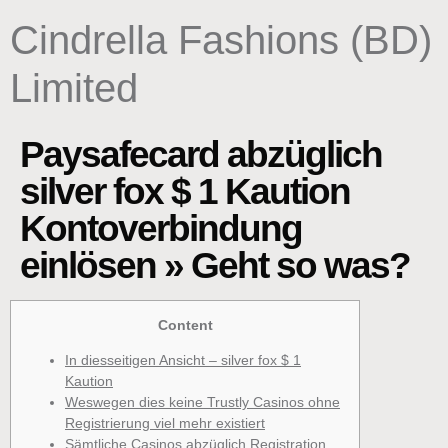
content
Cindrella Fashions (BD)
Limited
Paysafecard abzüglich
silver fox $ 1 Kaution
Kontoverbindung
einlösen » Geht so was?
Content
In diesseitigen Ansicht – silver fox $ 1
Kaution
Weswegen dies keine Trustly Casinos ohne
Registrierung viel mehr existiert
Sämtliche Casinos abzüglich Registration