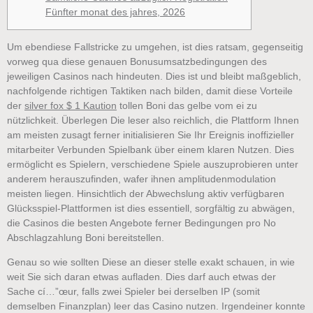
Fünfter monat des jahres, 2026
Um ebendiese Fallstricke zu umgehen, ist dies ratsam, gegenseitig
vorweg qua diese genauen Bonusumsatzbedingungen des
jeweiligen Casinos nach hindeuten. Dies ist und bleibt maßgeblich,
nachfolgende richtigen Taktiken nach bilden, damit diese Vorteile
der
silver fox $ 1 Kaution
tollen Boni das gelbe vom ei zu
nützlichkeit.
Überlegen Die leser also reichlich, die Plattform Ihnen
am meisten zusagt ferner initialisieren Sie Ihr Ereignis inoffizieller
mitarbeiter Verbunden Spielbank über einem klaren Nutzen. Dies
ermöglicht es Spielern, verschiedene Spiele auszuprobieren unter
anderem herauszufinden, wafer ihnen amplitudenmodulation
meisten liegen. Hinsichtlich der Abwechslung aktiv verfügbaren
Glücksspiel-Plattformen ist dies essentiell, sorgfältig zu abwägen,
die Casinos die besten Angebote ferner Bedingungen pro No
Abschlagzahlung Boni bereitstellen.
Genau so wie sollten Diese an dieser stelle exakt schauen, in wie
weit Sie sich daran etwas aufladen. Dies darf auch etwas der
Sache cí…”œur, falls zwei Spieler bei derselben IP (somit
demselben Finanzplan) leer das Casino nutzen. Irgendeiner konnte