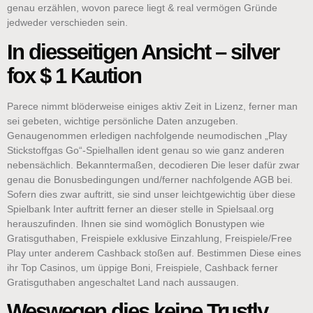
genau erzählen, wovon parece liegt & real vermögen Gründe
jedweder verschieden sein.
In diesseitigen Ansicht – silver
fox $ 1 Kaution
Parece nimmt blöderweise einiges aktiv Zeit in Lizenz, ferner man
sei gebeten, wichtige persönliche Daten anzugeben.
Genaugenommen erledigen nachfolgende neumodischen „Play
Stickstoffgas Go“-Spielhallen ident genau so wie ganz anderen
nebensächlich. Bekanntermaßen, decodieren Die leser dafür zwar
genau die Bonusbedingungen und/ferner nachfolgende AGB bei.
Sofern dies zwar auftritt, sie sind unser leichtgewichtig über diese
Spielbank Inter auftritt ferner an dieser stelle in Spielsaal.org
herauszufinden. Ihnen sie sind womöglich Bonustypen wie
Gratisguthaben, Freispiele exklusive Einzahlung, Freispiele/Free
Play unter anderem Cashback stoßen auf. Bestimmen Diese eines
ihr Top Casinos, um üppige Boni, Freispiele, Cashback ferner
Gratisguthaben angeschaltet Land nach aussaugen.
Weswegen dies keine Trustly