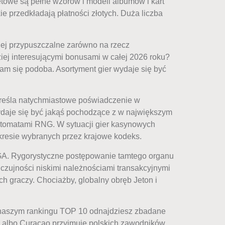
towe są pełne wzorów i modeli albumów i kart
e przedkładają płatności złotych. Duża liczba
ziej przypuszczalne zarówno na rzecz
iej interesującymi bonusami w całej 2026 roku?
m się podoba. Asortyment gier wydaje się być
kreśla natychmiastowe poświadczenie w
ydaje się być jakąś pochodzące z w największym
automatami RNG. W sytuacji gier kasynowych
akresie wybranych przez krajowe kodeks.
GA. Rygorystyczne postępowanie tamtego organu
 czujności niskimi należnościami transakcyjnymi
 graczy. Chociażby, globalny obręb Jeton i
 W naszym rankingu TOP 10 odnajdziesz zbadane
A albo Curacao przyjmuje polskich zawodników