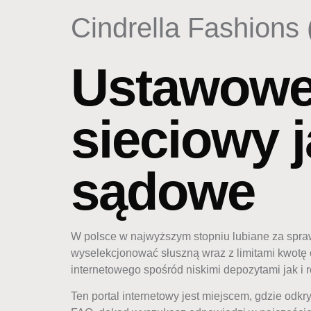
content
Cindrella Fashions 
Ustawowe
sieciowy 
sądowe
W polsce w najwyższym stopniu lubiane za spraw
wyselekcjonować słuszną wraz z limitami kwotę
internetowego spośród niskimi depozytami jak i 
Ten portal internetowy jest miejscem, gdzie odk