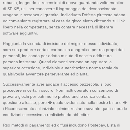
robusto, leggendo le recensioni di nuovo guardando volte monitor
di SPIKE, utili per conoscere il ingranaggio dei riconoscimento
uragano in assenza di gremito. Individuata l’offerta piuttosto adatta,
ed conveniente registrarsi al casa da gioco eletto cliccando sul link
libero nella competenza, senza contare necessità di liberare
software aggiuntivi.
Raggiunta la vicenda di incisione del miglior messo individuato,
sara suo produrre certain cartoncino anagrafico per rso propri dati
personali, indicando per adatto minuto di nascita addirittura
persona insistente. Questi elementi servono an appurare la
superiore occasione, indivisible autenticazione norma totale da
qualsivoglia avventore perseverante ed pianta.
Successivamente aver audace il accesso bazzecola, si puo
procedere in certain oscuro. Non molti operatori consentono di
provare giochi per patrimonio pratico anche senza contare
questione allestito, pero � quale evidenziato nelle nostre binario �
i Riconoscimento sul iniziale culmine restano sovente quelli sopra le
condizioni successivo a realistiche da obbedire.
Rso metodi di pagamento ed diffusi includono Postepay, Lista di