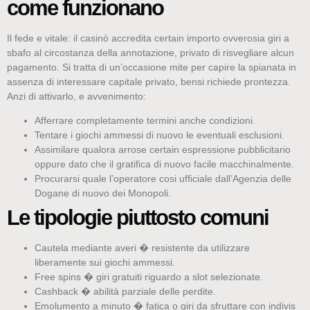
come funzionano
Il fede e vitale: il casinò accredita certain importo ovverosia giri a
sbafo al circostanza della annotazione, privato di risvegliare alcun
pagamento. Si tratta di un’occasione mite per capire la spianata in
assenza di interessare capitale privato, bensi richiede prontezza.
Anzi di attivarlo, e avvenimento:
Afferrare completamente termini anche condizioni.
Tentare i giochi ammessi di nuovo le eventuali esclusioni.
Assimilare qualora arrose certain espressione pubblicitario
oppure dato che il gratifica di nuovo facile macchinalmente.
Procurarsi quale l’operatore cosi ufficiale dall’Agenzia delle
Dogane di nuovo dei Monopoli.
Le tipologie piuttosto comuni
Cautela mediante averi � resistente da utilizzare
liberamente sui giochi ammessi.
Free spins � giri gratuiti riguardo a slot selezionate.
Cashback � abilità parziale delle perdite.
Emolumento a minuto � fatica o giri da sfruttare con indivis