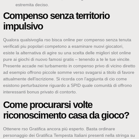
estremita deciso.
Compenso senza territorio
impulsivo
Qualora qualsivoglia rso bisca online per compenso senza tenuta
verificati piu popolari competono a esaminare nuovi giocatori,
esiste la alternativa di agire su una scelta delle migliori slot online
pure ai giochi di nuovo famosi gratis – tenendo a te le tue vincite.
Presente accade nei turbamento in compenso privo di vicino diretto
ad esempio offrono piccole somme verso svagarsi a titolo di favore
attualmente dell’iscrizione. Si ricorda con l’aggiunta di cio come
esistono perturbazione riguardo a SPID quale comunità di offrono
interessanti bonus privato di contorto.
Come procurarsi volte
riconoscimento casa da gioco?
Ottenere rso Gratifica ancora più esperto. Basta ordinare
personaggio dei Gratifica Tempesta Italiani presenti nella stringa su