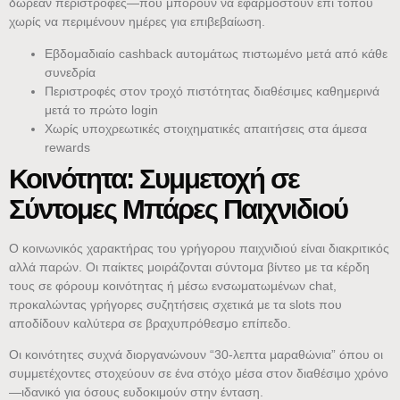
δωρεάν περιστροφές—που μπορούν να εφαρμοστούν επί τόπου
χωρίς να περιμένουν ημέρες για επιβεβαίωση.
Εβδομαδιαίο cashback αυτομάτως πιστωμένο μετά από κάθε
συνεδρία
Περιστροφές στον τροχό πιστότητας διαθέσιμες καθημερινά
μετά το πρώτο login
Χωρίς υποχρεωτικές στοιχηματικές απαιτήσεις στα άμεσα
rewards
Κοινότητα: Συμμετοχή σε
Σύντομες Μπάρες Παιχνιδιού
Ο κοινωνικός χαρακτήρας του γρήγορου παιχνιδιού είναι διακριτικός
αλλά παρών. Οι παίκτες μοιράζονται σύντομα βίντεο με τα κέρδη
τους σε φόρουμ κοινότητας ή μέσω ενσωματωμένων chat,
προκαλώντας γρήγορες συζητήσεις σχετικά με τα slots που
αποδίδουν καλύτερα σε βραχυπρόθεσμο επίπεδο.
Οι κοινότητες συχνά διοργανώνουν “30‑λεπτα μαραθώνια” όπου οι
συμμετέχοντες στοχεύουν σε ένα στόχο μέσα στον διαθέσιμο χρόνο
—ιδανικό για όσους ευδοκιμούν στην ένταση.