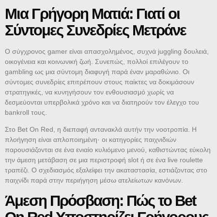
Μια Γρήγορη Ματιά: Γιατί οι
Σύντομες Συνεδρίες Μετράνε
Ο σύγχρονος gamer είναι απασχολημένος, συχνά juggling δουλειά,
οικογένεια και κοινωνική ζωή. Συνεπώς, πολλοί επιλέγουν το
gambling ως μια σύντομη διαφυγή παρά έναν μαραθώνιο. Οι
σύντομες συνεδρίες επιτρέπουν στους παίκτες να δοκιμάσουν
στρατηγικές, να κυνηγήσουν τον ενθουσιασμό χωρίς να
δεσμεύονται υπερβολικά χρόνο και να διατηρούν τον έλεγχο του
bankroll τους.
Στο Bet On Red, η διεπαφή αντανακλά αυτήν την νοοτροπία. Η
πλοήγηση είναι απλοποιημένη· οι κατηγορίες παιχνιδιών
παρουσιάζονται σε ένα ενιαίο κυλιόμενο μενού, καθιστώντας εύκολη
την άμεση μετάβαση σε μια περιστροφή slot ή σε ένα live roulette
τραπέζι. Ο σχεδιασμός εξαλείφει την ακαταστασία, εστιάζοντας στο
παιχνίδι παρά στην περιήγηση μέσω ατελείωτων κανόνων.
Άμεση Πρόσβαση: Πώς το Bet