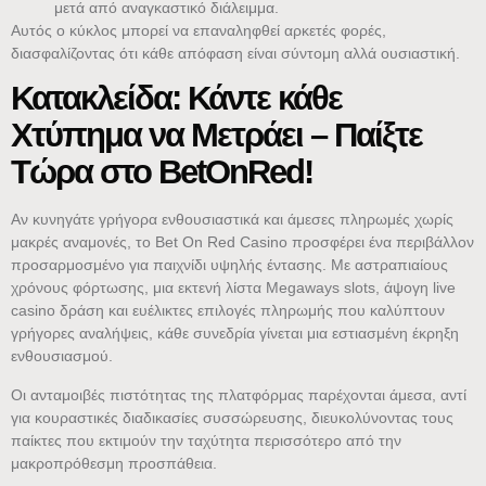
μετά από αναγκαστικό διάλειμμα.
Αυτός ο κύκλος μπορεί να επαναληφθεί αρκετές φορές,
διασφαλίζοντας ότι κάθε απόφαση είναι σύντομη αλλά ουσιαστική.
Κατακλείδα: Κάντε κάθε
Χτύπημα να Μετράει – Παίξτε
Τώρα στο BetOnRed!
Αν κυνηγάτε γρήγορα ενθουσιαστικά και άμεσες πληρωμές χωρίς
μακρές αναμονές, το Bet On Red Casino προσφέρει ένα περιβάλλον
προσαρμοσμένο για παιχνίδι υψηλής έντασης. Με αστραπιαίους
χρόνους φόρτωσης, μια εκτενή λίστα Megaways slots, άψογη live
casino δράση και ευέλικτες επιλογές πληρωμής που καλύπτουν
γρήγορες αναλήψεις, κάθε συνεδρία γίνεται μια εστιασμένη έκρηξη
ενθουσιασμού.
Οι ανταμοιβές πιστότητας της πλατφόρμας παρέχονται άμεσα, αντί
για κουραστικές διαδικασίες συσσώρευσης, διευκολύνοντας τους
παίκτες που εκτιμούν την ταχύτητα περισσότερο από την
μακροπρόθεσμη προσπάθεια.