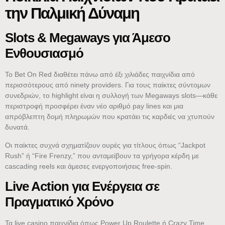
την Παλμική Δύναμη
Slots & Megaways για Άμεσο
Ενθουσιασμό
Το Bet On Red διαθέτει πάνω από έξι χιλιάδες παιχνίδια από
περισσότερους από ninety providers. Για τους παίκτες σύντομων
συνεδριών, το highlight είναι η συλλογή των Megaways slots—κάθε
περιστροφή προσφέρει έναν νέο αριθμό pay lines και μια
απρόβλεπτη δομή πληρωμών που κρατάει τις καρδιές να χτυπούν
δυνατά.
Οι παίκτες συχνά σχηματίζουν ουρές για τίτλους όπως “Jackpot
Rush” ή “Fire Frenzy,” που ανταμείβουν τα γρήγορα κέρδη με
cascading reels και άμεσες ενεργοποιήσεις free‑spin.
Live Action για Ενέργεια σε
Πραγματικό Χρόνο
Τα live casino παιχνίδια όπως Power Up Roulette ή Crazy Time