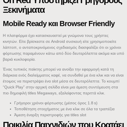
On Red Υποστηρίζει Γρήγορους
Ξεκινήματα
Mobile Ready και Browser Friendly
Η πλατφόρμα έχει κατασκευαστεί με γνώμονα τους χρήστες
κινητών. Είτε βρίσκεστε σε Android συσκευή είτε χρησιμοποιείτε
λάπτοπ, ο ανταποκρινόμενος σχεδιασμός διασφαλίζει ότι οι χρόνοι
φόρτωσης παραμένουν κάτω από δύο δευτερόλεπτα ακόμα και υπό
βαριά κυκλοφορία.
Ένας τυπικός παίκτης μπορεί να ανοίξει την εφαρμογή κατά τη
διάρκεια ενός διαλείμματος καφέ, να συνδεθεί με ένα κλικ και να είναι
έτοιμος να περιστρέψει ένα slot μέσα σε δευτερόλεπτα. Το κουμπί
“Quick Play” στην αρχική σελίδα είναι μια άμεση συντόμευση στα
πιο δημοφιλή titles Megaways, εξαλείφοντας περιττά κλικ.
Γρήγοροι χρόνοι φόρτωσης (μέσος όρος 1.8 s)
Τοποθέτηση στοιχήματος με ένα κλικ σε όλα τα τραπέζια
Άμεση έναρξη περιστροφής για titles slot
Ποικιλία Παιχνιδιών που Κρατάει