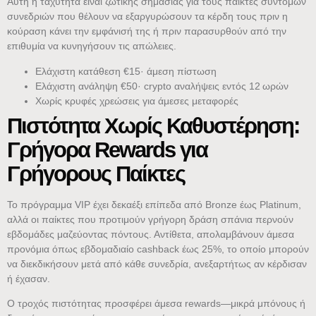
Αυτή η ταχύτητα είναι ζωτικής σημασίας για τους παίκτες σύντομων
συνεδριών που θέλουν να εξαργυρώσουν τα κέρδη τους πριν η
κούραση κάνει την εμφάνισή της ή πριν παρασυρθούν από την
επιθυμία να κυνηγήσουν τις απώλειες.
Ελάχιστη κατάθεση €15· άμεση πίστωση
Ελάχιστη ανάληψη €50· crypto αναλήψεις εντός 12 ωρών
Χωρίς κρυφές χρεώσεις για άμεσες μεταφορές
Πιστότητα Χωρίς Καθυστέρηση:
Γρήγορα Rewards για
Γρήγορους Παίκτες
Το πρόγραμμα VIP έχει δεκαέξι επίπεδα από Bronze έως Platinum,
αλλά οι παίκτες που προτιμούν γρήγορη δράση σπάνια περνούν
εβδομάδες μαζεύοντας πόντους. Αντίθετα, απολαμβάνουν άμεσα
προνόμια όπως εβδομαδιαίο cashback έως 25%, το οποίο μπορούν
να διεκδικήσουν μετά από κάθε συνεδρία, ανεξαρτήτως αν κέρδισαν
ή έχασαν.
Ο τροχός πιστότητας προσφέρει άμεσα rewards—μικρά μπόνους ή