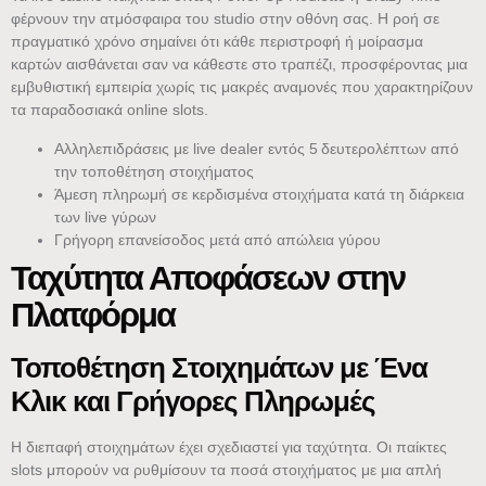
φέρνουν την ατμόσφαιρα του studio στην οθόνη σας. Η ροή σε
πραγματικό χρόνο σημαίνει ότι κάθε περιστροφή ή μοίρασμα
καρτών αισθάνεται σαν να κάθεστε στο τραπέζι, προσφέροντας μια
εμβυθιστική εμπειρία χωρίς τις μακρές αναμονές που χαρακτηρίζουν
τα παραδοσιακά online slots.
Αλληλεπιδράσεις με live dealer εντός 5 δευτερολέπτων από
την τοποθέτηση στοιχήματος
Άμεση πληρωμή σε κερδισμένα στοιχήματα κατά τη διάρκεια
των live γύρων
Γρήγορη επανείσοδος μετά από απώλεια γύρου
Ταχύτητα Αποφάσεων στην
Πλατφόρμα
Τοποθέτηση Στοιχημάτων με Ένα
Κλικ και Γρήγορες Πληρωμές
Η διεπαφή στοιχημάτων έχει σχεδιαστεί για ταχύτητα. Οι παίκτες
slots μπορούν να ρυθμίσουν τα ποσά στοιχήματος με μια απλή