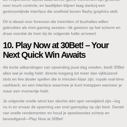
voor touch controls; en laadtijden blijven laag dankzij een
gestroomlijnde interface die snelheid boven flashy graphics stelt.
Dit is ideaal voor forenzen die treinritten of bushaltes willen
gebruiken als mini‑gaming sessies—tik gewoon op het scherm en
draai voordat de trein bij de volgende halte arriveert.
10. Play Now at 30Bet! – Your
Next Quick Win Awaits
Als korte uitbarstingen van opwinding jouw dag voeden, biedt 30Bet
alles wat je nodig hebt: directe toegang tot meer dan vijfduizend
slots en live dealer spellen die in minuten klaar zijn; royale real‑time
cashback; en een interface waarmee je kunt instappen wanneer je
maar een momentje hebt.
Je volgende snelle winst kan slechts één spin verwijderd zijn—log
nu in en ervaar de spanning van snel gameplay op zijn best. Geniet
van snelle rendementen en houd je speelsessies scherp en
bevredigend—Play Now at 30Bet!