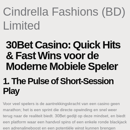
content
Cindrella Fashions (BD)
Limited
30Bet Casino: Quick Hits
& Fast Wins voor de
Moderne Mobiele Speler
1. The Pulse of Short‑Session
Play
Voor veel spelers is de aantrekkingskracht van een casino geen
marathon; het is een sprint die directe opwinding en snel weer
terug naar de realiteit biedt. 30Bet gedijt op deze mindset, en biedt
een platform waar een handvol spins of een enkele ronde blackjack
een adrenalineboost en een potentiële winst kunnen brengen