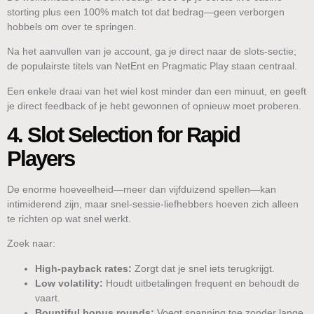
storting plus een 100% match tot dat bedrag—geen verborgen
hobbels om over te springen.
Na het aanvullen van je account, ga je direct naar de slots-sectie;
de populairste titels van NetEnt en Pragmatic Play staan centraal.
Een enkele draai van het wiel kost minder dan een minuut, en geeft
je direct feedback of je hebt gewonnen of opnieuw moet proberen.
4. Slot Selection for Rapid
Players
De enorme hoeveelheid—meer dan vijfduizend spellen—kan
intimiderend zijn, maar snel‑sessie‑liefhebbers hoeven zich alleen
te richten op wat snel werkt.
Zoek naar:
High‑payback rates:
Zorgt dat je snel iets terugkrijgt.
Low volatility:
Houdt uitbetalingen frequent en behoudt de
vaart.
Bountiful bonus rounds:
Voegt spanning toe zonder lange