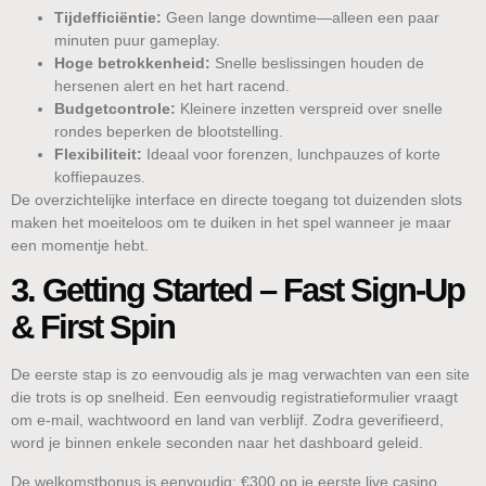
Tijdefficiëntie:
Geen lange downtime—alleen een paar
minuten puur gameplay.
Hoge betrokkenheid:
Snelle beslissingen houden de
hersenen alert en het hart racend.
Budgetcontrole:
Kleinere inzetten verspreid over snelle
rondes beperken de blootstelling.
Flexibiliteit:
Ideaal voor forenzen, lunchpauzes of korte
koffiepauzes.
De overzichtelijke interface en directe toegang tot duizenden slots
maken het moeiteloos om te duiken in het spel wanneer je maar
een momentje hebt.
3. Getting Started – Fast Sign‑Up
& First Spin
De eerste stap is zo eenvoudig als je mag verwachten van een site
die trots is op snelheid. Een eenvoudig registratieformulier vraagt
om e-mail, wachtwoord en land van verblijf. Zodra geverifieerd,
word je binnen enkele seconden naar het dashboard geleid.
De welkomstbonus is eenvoudig: €300 op je eerste live casino