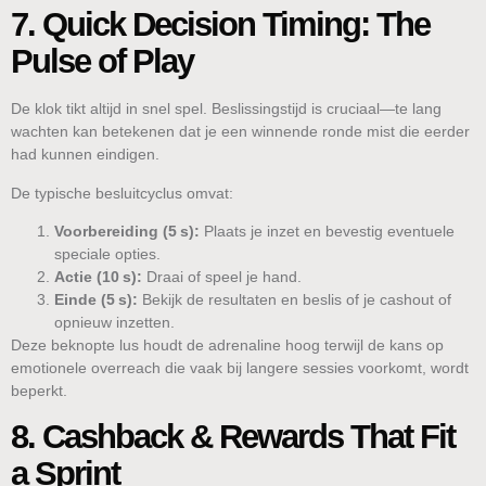
7. Quick Decision Timing: The
Pulse of Play
De klok tikt altijd in snel spel. Beslissingstijd is cruciaal—te lang
wachten kan betekenen dat je een winnende ronde mist die eerder
had kunnen eindigen.
De typische besluitcyclus omvat:
Voorbereiding (5 s):
Plaats je inzet en bevestig eventuele
speciale opties.
Actie (10 s):
Draai of speel je hand.
Einde (5 s):
Bekijk de resultaten en beslis of je cashout of
opnieuw inzetten.
Deze beknopte lus houdt de adrenaline hoog terwijl de kans op
emotionele overreach die vaak bij langere sessies voorkomt, wordt
beperkt.
8. Cashback & Rewards That Fit
a Sprint