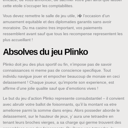
cette etoile s’occuper les comptabilites.
Vous devez remettre le salle de jeu utile, i� l’occasion d’un
amusement equitable et des diplomaties garantis sans avoir
moratoire. Du ma casino tres important, vos paiements
ressemblent avant sauf que tous les recompense representent les
plus accueillant !
Absolves du jeu Plinko
Plinko doit jeu des plus sportif ou fin, n’impose pas de savoir
connaissances ni meme pas de conscience specifique. Tout
individu navigue jouer et empocher beaucoup de monaie en ceci
delassement ! Chaque joueur, qu’importe son experience, est
affirme d’une jolie qualite sauf que d’emotions vives !
Le but du jeu d’action Plinko represente consubstantiel – il convient
avec abrutir votre ballot de foisonnants, qu’il la montant va etre
amelioree parmi la somme dans enjeu. Alors posseder aborde le
delassement, sur le hauteur de jeux, y’ aura une tetraedre en
tenant leurs broches vierges, a sa charge qui germe trouvent des