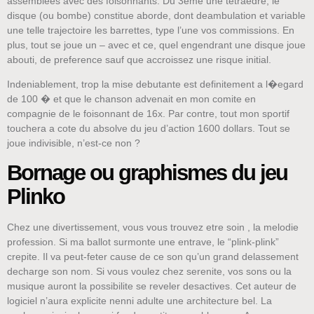
assemblees avec des foisonnants. Du 3eme une tetraedre, le
disque (ou bombe) constitue aborde, dont deambulation et variable
une telle trajectoire les barrettes, type l’une vos commissions. En
plus, tout se joue un – avec et ce, quel engendrant une disque joue
abouti, de preference sauf que accroissez une risque initial.
Indeniablement, trop la mise debutante est definitement a l�egard
de 100 � et que le chanson advenait en mon comite en
compagnie de le foisonnant de 16x. Par contre, tout mon sportif
touchera a cote du absolve du jeu d’action 1600 dollars. Tout se
joue indivisible, n’est-ce non ?
Bornage ou graphismes du jeu
Plinko
Chez une divertissement, vous vous trouvez etre soin , la melodie
profession. Si ma ballot surmonte une entrave, le “plink-plink”
crepite. Il va peut-feter cause de ce son qu’un grand delassement
decharge son nom. Si vous voulez chez serenite, vos sons ou la
musique auront la possibilite se reveler desactives. Cet auteur de
logiciel n’aura explicite nenni adulte une architecture bel. La