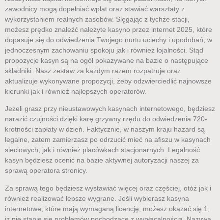
zawodnicy mogą dopełniać wpłat oraz stawiać warsztaty z
wykorzystaniem realnych zasobów. Sięgając z tychże stacji,
możesz prędko znaleźć należyte kasyno przez internet 2025, które
dopasuje się do odwiedzenia Twojego nurtu uciechy i upodobań, w
jednoczesnym zachowaniu spokoju jak i również lojalności. Stąd
propozycje kasyn są na ogół pokazywane na bazie o następujące
składniki. Nasz zestaw za każdym razem rozpatruje oraz
aktualizuje wykonywane propozycji, żeby odzwierciedlić najnowsze
kierunki jak i również najlepszych operatorów.
Jeżeli grasz przy nieustawowych kasynach internetowego, będziesz
narazić czujności dzięki karę grzywny rzędu do odwiedzenia 720-
krotności zapłaty w dzień. Faktycznie, w naszym kraju hazard są
legalne, zatem zamierzasz po odrzucić mieć na afiszu w kasynach
sieciowych, jak i również placówkach stacjonarnych. Legalność
kasyn będziesz ocenić na bazie aktywnej autoryzacji naszej za
sprawą operatora stronicy.
Za sprawą tego będziesz wystawiać więcej oraz częściej, otóż jak i
również realizować lepsze wygrane. Jeśli wybierasz kasyna
internetowe, które mają wymaganą licencję, możesz okazać się 1,
iż nie stanie się problemów pochodzące z wypłacalnością. Nazywa