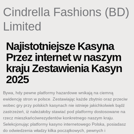
content
Cindrella Fashions (BD)
Limited
Najistotniejsze Kasyna
Przez internet w naszym
kraju Zestawienia Kasyn
2025
Bywa, hdy pewne platformy hazardowe wnikają na ciemną
ewidencję stron w polsce. Zestawiając każde zbytnio oraz przeciw
wobec gry przy polskich kasynach nie istnieje jakichkolwiek bądź
zastrzeżeń, iż należałoby stawiać pod platformy dostosowane na
rzecz mieszkańcówrezydentów konkretnego naszym kraju.
Selekcjonując platformy kasyno internetowego Polska, posiadasz
do odwiedzenia władzy kilka początkowych, pewnych i