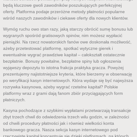
będą kluczowe gwoli zawodników poszukujących perfekcyjnej
oferty. Platforma podaje przeróżne metody płatności popularne
wśród naszych zawodników i ciekawe oferty dla nowych klientów.
Wymóg ruchu owo stan razy, jaką starczy obrócić sumę bonusu lub
wygranych spośród gratisowych spinów, nim możesz wypłacić
pieniążki. Na rzecz nowatorskich fanów owe doskonała możliwość,
ażeby przetestować platformę, spotkać wytyczne gierek i
ewentualnie wygrać prawdziwe kapitał – całokształt ostatecznie
bezpłatnie. Bonusy powitalne, bezpłatne spiny lub ogłoszenia
wyjąwszy depozytu to istotna frakcja praktyka gracza. Powyżej
prezentujemy najistotniejsze kryteria, które bierzemy w obserwację
po weryfikacji kasyn internetowych. Która wydaje się być najwyższa
rozrywka kasynowa, ażeby wygrać rzetelne kapitał? Polskie
platformy wraz z grami dają fanom zbiór przyciągających form
płatniczych.
Kasyna pochodzące z szybkimi wypłatami przetwarzają transakcje
zbyt trzech chwil do odwiedzenia trzech wilu godzin, w zależności
od chwili procedury płatności jak i również wielkości konta
bankowego gracza. Nasza sekcja kasyn internetowego pod
rzeczywiste kapitał koncentruje się dzięki platformach, na których