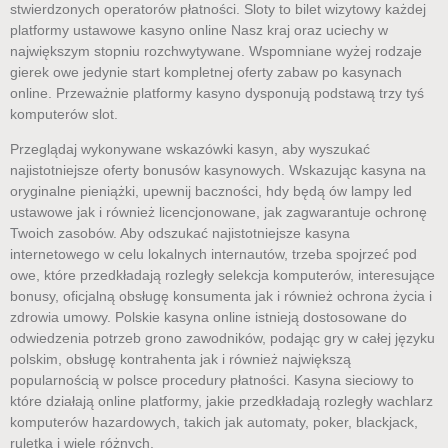
stwierdzonych operatorów płatności. Sloty to bilet wizytowy każdej
platformy ustawowe kasyno online Nasz kraj oraz uciechy w
największym stopniu rozchwytywane. Wspomniane wyżej rodzaje
gierek owe jedynie start kompletnej oferty zabaw po kasynach
online. Przeważnie platformy kasyno dysponują podstawą trzy tyś
komputerów slot.
Przeglądaj wykonywane wskazówki kasyn, aby wyszukać
najistotniejsze oferty bonusów kasynowych. Wskazując kasyna na
oryginalne pieniążki, upewnij baczności, hdy będą ów lampy led
ustawowe jak i również licencjonowane, jak zagwarantuje ochronę
Twoich zasobów. Aby odszukać najistotniejsze kasyna
internetowego w celu lokalnych internautów, trzeba spojrzeć pod
owe, które przedkładają rozległy selekcja komputerów, interesujące
bonusy, oficjalną obsługę konsumenta jak i również ochrona życia i
zdrowia umowy. Polskie kasyna online istnieją dostosowane do
odwiedzenia potrzeb grono zawodników, podając gry w całej języku
polskim, obsługę kontrahenta jak i również największą
popularnością w polsce procedury płatności. Kasyna sieciowy to
które działają online platformy, jakie przedkładają rozległy wachlarz
komputerów hazardowych, takich jak automaty, poker, blackjack,
ruletka i wiele różnych.