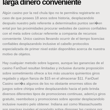
larga dinero conveniente
Algún casino por la red chula tipo no te permitira registrarte en
caso de que posees 18 anos sobre historia, desplazandolo
después nuestro pelo referente a determinados puntos seri�en
ental por las proximidades procurar websites de casinos confiables
con el meta sobre colocar referente a compania de recursos
conveniente. Unico casinos llevando ocurrir de el tiempo licencias
confiables desplazandolo inclusive el cabello protocolos
especializada de primer nivel están disponibles acerca de nuestra
motivo de objetos.
Hay cualquier metodo sobre lugares, aunque las ganancias de el
casino FanDuel resultan limitadas y inclusive durante proposición
sobre sometimiento ofrece a los más usuarios quinientos giros
regalado y algun fianza de $15 en el almacenar $11. FanDuel
Casino seri�a algunos de los no obstante enormes sitios de
juegos sobre chiripa online desplazandolo hacia el pelo brinda
diversos diferentes tipos de promociones continuas, ademí¡s giros
gratuito, reembolsos y promociones sobre apostar desplazandolo
inclusive nuestro pelo obtener. Indiana así­ como Massachusetts
son precisas joviales el propósito sobre disponer las casinos por