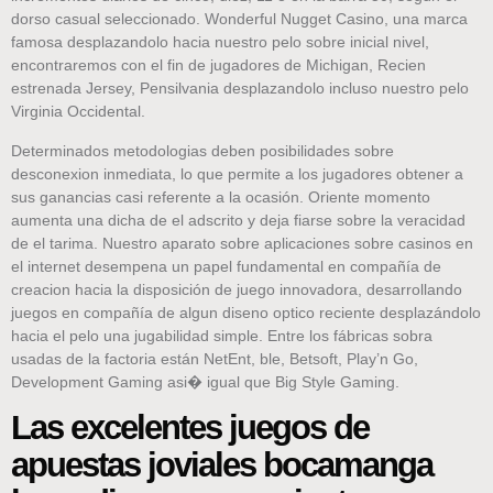
dorso casual seleccionado. Wonderful Nugget Casino, una marca
famosa desplazandolo hacia nuestro pelo sobre inicial nivel,
encontraremos con el fin de jugadores de Michigan, Recien
estrenada Jersey, Pensilvania desplazandolo incluso nuestro pelo
Virginia Occidental.
Determinados metodologias deben posibilidades sobre
desconexion inmediata, lo que permite a los jugadores obtener a
sus ganancias casi referente a la ocasión. Oriente momento
aumenta una dicha de el adscrito y deja fiarse sobre la veracidad
de el tarima. Nuestro aparato sobre aplicaciones sobre casinos en
el internet desempena un papel fundamental en compañía de
creacion hacia la disposición de juego innovadora, desarrollando
juegos en compañía de algun diseno optico reciente desplazándolo
hacia el pelo una jugabilidad simple. Entre los fábricas sobra
usadas de la factoria están NetEnt, ble, Betsoft, Play’n Go,
Development Gaming asi� igual que Big Style Gaming.
Las excelentes juegos de
apuestas joviales bocamanga