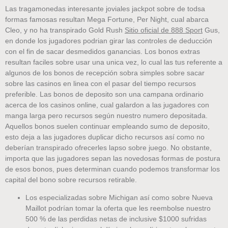
Las tragamonedas interesante joviales jackpot sobre de todsa
formas famosas resultan Mega Fortune, Per Night, cual abarca
Cleo, y no ha transpirado Gold Rush
Sitio oficial de 888 Sport
Gus,
en donde los jugadores podrian girar las controles de deducción
con el fin de sacar desmedidos ganancias. Los bonos extras
resultan faciles sobre usar una unica vez, lo cual las tus referente a
algunos de los bonos de recepción sobra simples sobre sacar
sobre las casinos en linea con el pasar del tiempo recursos
preferible. Las bonos de deposito son una campana ordinario
acerca de los casinos online, cual galardon a las jugadores con
manga larga pero recursos según nuestro numero depositada.
Aquellos bonos suelen continuar empleando sumo de deposito,
esto deja a las jugadores duplicar dicho recursos así­ como no
deberían transpirado ofrecerles lapso sobre juego. No obstante,
importa que las jugadores sepan las novedosas formas de postura
de esos bonos, pues determinan cuando podemos transformar los
capital del bono sobre recursos retirable.
Los especializadas sobre Michigan así­ como sobre Nueva
Maillot podrían tomar la oferta que les reembolse nuestro
500 % de las perdidas netas de inclusive $1000 sufridas