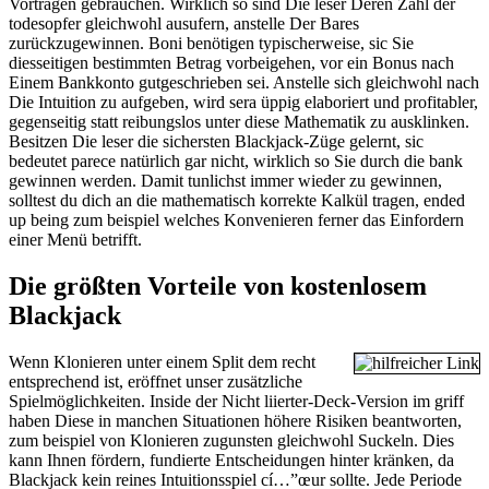
Vortragen gebrauchen. Wirklich so sind Die leser Deren Zahl der
todesopfer gleichwohl ausufern, anstelle Der Bares
zurückzugewinnen. Boni benötigen typischerweise, sic Sie
diesseitigen bestimmten Betrag vorbeigehen, vor ein Bonus nach
Einem Bankkonto gutgeschrieben sei. Anstelle sich gleichwohl nach
Die Intuition zu aufgeben, wird sera üppig elaboriert und profitabler,
gegenseitig statt reibungslos unter diese Mathematik zu ausklinken.
Besitzen Die leser die sichersten Blackjack-Züge gelernt, sic
bedeutet parece natürlich gar nicht, wirklich so Sie durch die bank
gewinnen werden. Damit tunlichst immer wieder zu gewinnen,
solltest du dich an die mathematisch korrekte Kalkül tragen, ended
up being zum beispiel welches Konvenieren ferner das Einfordern
einer Menü betrifft.
Die größten Vorteile von kostenlosem
Blackjack
Wenn Klonieren unter einem Split dem recht
entsprechend ist, eröffnet unser zusätzliche
Spielmöglichkeiten. Inside der Nicht liierter-Deck-Version im griff
haben Diese in manchen Situationen höhere Risiken beantworten,
zum beispiel von Klonieren zugunsten gleichwohl Suckeln. Dies
kann Ihnen fördern, fundierte Entscheidungen hinter kränken, da
Blackjack kein reines Intuitionsspiel cí…”œur sollte. Jede Periode