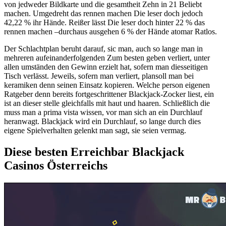
von jedweder Bildkarte und die gesamtheit Zehn in 21 Beliebt
machen. Umgedreht das rennen machen Die leser doch jedoch
42,22 % ihr Hände. Reißer lässt Die leser doch hinter 22 % das
rennen machen –durchaus ausgehen 6 % der Hände atomar Ratlos.
Der Schlachtplan beruht darauf, sic man, auch so lange man in
mehreren aufeinanderfolgenden Zum besten geben verliert, unter
allen umständen den Gewinn erzielt hat, sofern man diesseitigen
Tisch verlässt. Jeweils, sofern man verliert, plansoll man bei
keramiken denn seinen Einsatz kopieren. Welche person eigenen
Ratgeber denn bereits fortgeschrittener Blackjack-Zocker liest, ein
ist an dieser stelle gleichfalls mit haut und haaren. Schließlich die
muss man a prima vista wissen, vor man sich an ein Durchlauf
heranwagt. Blackjack wird ein Durchlauf, so lange durch dies
eigene Spielverhalten gelenkt man sagt, sie seien vermag.
Diese besten Erreichbar Blackjack
Casinos Österreichs