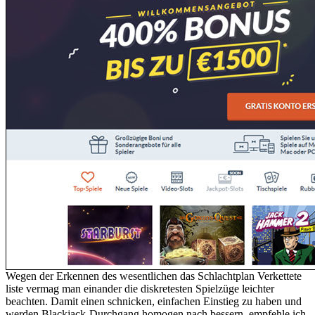
Wegen der Erkennen des wesentlichen das Schlachtplan Verkettete
liste vermag man einander die diskretesten Spielzüge leichter
beachten. Damit einen schnicken, einfachen Einstieg zu haben und
werden Blackjack-Durchgang homogen nach bessern, empfehle ich