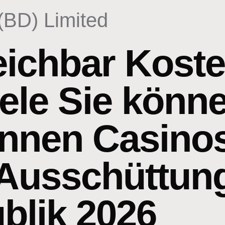
(BD) Limited
eichbar Kost
ele Sie könn
nnen Casino
 Ausschüttun
blik 2026