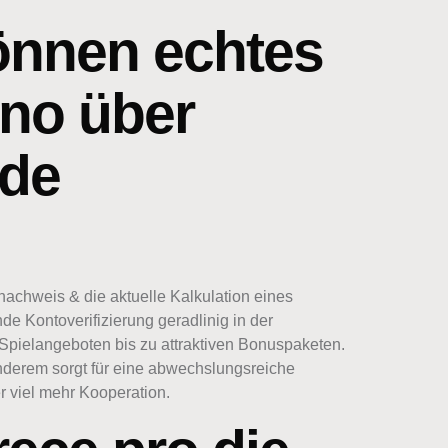
önnen echtes
ino über
nde
chweis & die aktuelle Kalkulation eines
 Kontoverifizierung geradlinig in der
Spielangeboten bis zu attraktiven Bonuspaketen.
nderem sorgt für eine abwechslungsreiche
r viel mehr Kooperation.