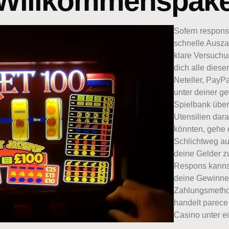
 Willkommenspake
Sofern respons
schnelle Ausza
klare Versuch
dich alle dies
Neteller, PayP
unter deiner g
Spielbank über
Utensilien dara
könnten, gehe 
Schlichtweg au
deine Gelder 
Respons kannst
deine Gewinne s
Zahlungsmethod
handelt parece
Casino unter e