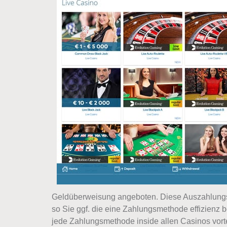
Geldüberweisung angeboten. Diese Auszahlungsdau
so Sie ggf. die eine Zahlungsmethode effizienz b
jede Zahlungsmethode inside allen Casinos vorte