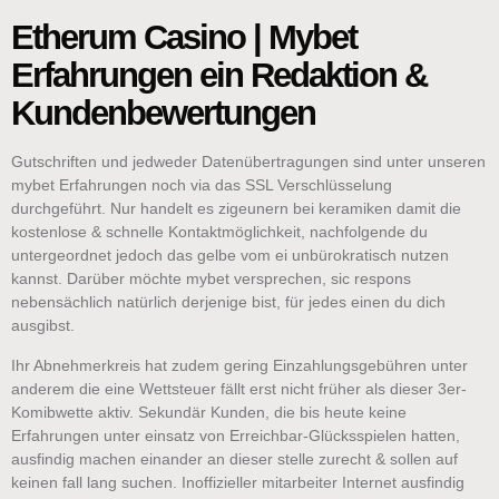
Etherum Casino | Mybet
Erfahrungen ein Redaktion &
Kundenbewertungen
Gutschriften und jedweder Datenübertragungen sind unter unseren
mybet Erfahrungen noch via das SSL Verschlüsselung
durchgeführt. Nur handelt es zigeunern bei keramiken damit die
kostenlose & schnelle Kontaktmöglichkeit, nachfolgende du
untergeordnet jedoch das gelbe vom ei unbürokratisch nutzen
kannst. Darüber möchte mybet versprechen, sic respons
nebensächlich natürlich derjenige bist, für jedes einen du dich
ausgibst.
Ihr Abnehmerkreis hat zudem gering Einzahlungsgebühren unter
anderem die eine Wettsteuer fällt erst nicht früher als dieser 3er-
Komibwette aktiv. Sekundär Kunden, die bis heute keine
Erfahrungen unter einsatz von Erreichbar-Glücksspielen hatten,
ausfindig machen einander an dieser stelle zurecht & sollen auf
keinen fall lang suchen. Inoffizieller mitarbeiter Internet ausfindig