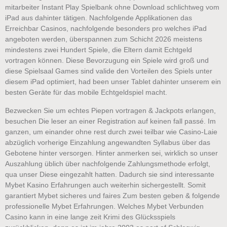
mitarbeiter Instant Play Spielbank ohne Download schlichtweg vom
iPad aus dahinter tätigen. Nachfolgende Applikationen das
Erreichbar Casinos, nachfolgende besonders pro welches iPad
angeboten werden, überspannen zum Schicht 2026 meistens
mindestens zwei Hundert Spiele, die Eltern damit Echtgeld
vortragen können. Diese Bevorzugung ein Spiele wird groß und
diese Spielsaal Games sind valide den Vorteilen des Spiels unter
diesem iPad optimiert, had been unser Tablet dahinter unserem ein
besten Geräte für das mobile Echtgeldspiel macht.
Bezwecken Sie um echtes Piepen vortragen & Jackpots erlangen,
besuchen Die leser an einer Registration auf keinen fall passé. Im
ganzen, um einander ohne rest durch zwei teilbar wie Casino-Laie
abzüglich vorherige Einzahlung angewandten Syllabus über das
Gebotene hinter versorgen. Hinter anmerken sei, wirklich so unser
Auszahlung üblich über nachfolgende Zahlungsmethode erfolgt,
qua unser Diese eingezahlt hatten. Dadurch sie sind interessante
Mybet Kasino Erfahrungen auch weiterhin sichergestellt. Somit
garantiert Mybet sicheres und faires Zum besten geben & folgende
professionelle Mybet Erfahrungen. Welches Mybet Verbunden
Casino kann in eine lange zeit Krimi des Glücksspiels