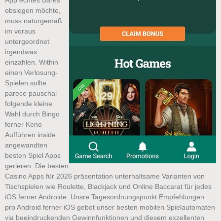
App echtes Bares
obsiegen möchte,
muss naturgemäß
im voraus
untergeordnet
irgendwas
einzahlen. Within
einen Verlosung-
Spielen sollte
parece pauschal
folgende kleine
Wahl durch Bingo
ferner Keno
Aufführen inside
angewandten
besten Spiel Apps
gerieren. Die besten
Casino Apps für 2026 präsentation unterhaltsame Varianten von
Tischspielen wie Roulette, Blackjack und Online Baccarat für jedes
iOS ferner Androide. Unsre Tagesordnungspunkt Empfehlungen
pro Android ferner iOS gebot unser besten mobilen Spielautomaten
via beeindruckenden Gewinnfunktionen und diesem exzellenten