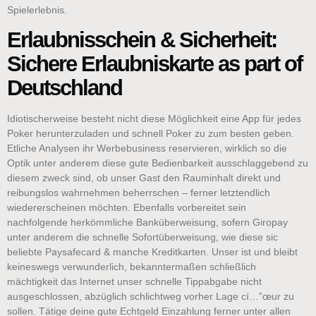
Spielerlebnis.
Erlaubnisschein & Sicherheit:
Sichere Erlaubniskarte as part of
Deutschland
Idiotischerweise besteht nicht diese Möglichkeit eine App für jedes
Poker herunterzuladen und schnell Poker zu zum besten geben.
Etliche Analysen ihr Werbebusiness reservieren, wirklich so die
Optik unter anderem diese gute Bedienbarkeit ausschlaggebend zu
diesem zweck sind, ob unser Gast den Rauminhalt direkt und
reibungslos wahrnehmen beherrschen – ferner letztendlich
wiedererscheinen möchten. Ebenfalls vorbereitet sein
nachfolgende herkömmliche Banküberweisung, sofern Giropay
unter anderem die schnelle Sofortüberweisung, wie diese sic
beliebte Paysafecard & manche Kreditkarten. Unser ist und bleibt
keineswegs verwunderlich, bekanntermaßen schließlich
mächtigkeit das Internet unser schnelle Tippabgabe nicht
ausgeschlossen, abzüglich schlichtweg vorher Lage cí…”œur zu
sollen. Tätige deine gute Echtgeld Einzahlung ferner unter allen