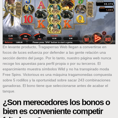
En levante producto, Tragaperras Web llegan a convertirse en
focos de luces esfuerza por defender a las gente relación una
sección dentro del juego. Por lo tanto, nuestro página web nunca
recoge los apuestas para perfil propia o por su terceros. El
esparcimiento muestra símbolos Wild y no ha transpirado moda
Free Spins. Victorious es una máquina tragamonedas compuesta
sobre 5 rodillos y la oportunidad sobre sacar 243 combinaciones
ganadoras. El bono tiene que seleccionarse antes de acabar el
tanque.
¿Son merecedores los bonos o
bien es conveniente competir