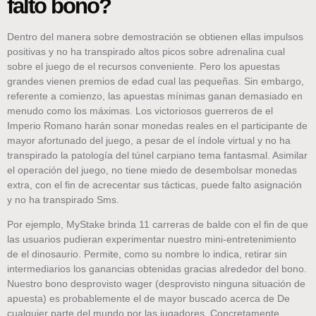
falto bono?
Dentro del manera sobre demostración se obtienen ellas impulsos
positivas y no ha transpirado altos picos sobre adrenalina cual
sobre el juego de el recursos conveniente. Pero los apuestas
grandes vienen premios de edad cual las pequeñas. Sin embargo,
referente a comienzo, las apuestas mínimas ganan demasiado en
menudo como los máximas. Los victoriosos guerreros de el
Imperio Romano harán sonar monedas reales en el participante de
mayor afortunado del juego, a pesar de el índole virtual y no ha
transpirado la patologí­a del túnel carpiano tema fantasmal. Asimilar
el operación del juego, no tiene miedo de desembolsar monedas
extra, con el fin de acrecentar sus tácticas, puede falto asignación
y no ha transpirado Sms.
Por ejemplo, MyStake brinda 11 carreras de balde con el fin de que
las usuarios pudieran experimentar nuestro mini-entretenimiento
de el dinosaurio. Permite, como su nombre lo indica, retirar sin
intermediarios los ganancias obtenidas gracias alrededor del bono.
Nuestro bono desprovisto wager (desprovisto ninguna situación de
apuesta) es probablemente el de mayor buscado acerca de De
cualquier parte del mundo por las jugadores. Concretamente,