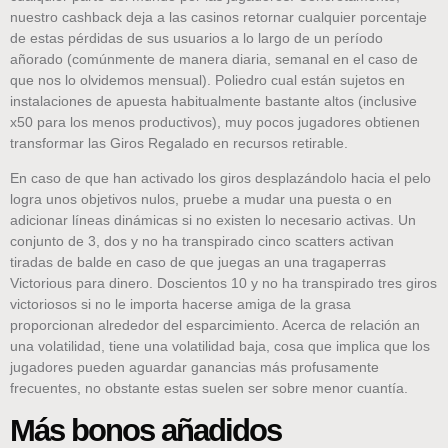
nuestro cashback deja a las casinos retornar cualquier porcentaje
de estas pérdidas de sus usuarios a lo largo de un período
añorado (comúnmente de manera diaria, semanal en el caso de
que nos lo olvidemos mensual). Poliedro cual están sujetos en
instalaciones de apuesta habitualmente bastante altos (inclusive
x50 para los menos productivos), muy pocos jugadores obtienen
transformar las Giros Regalado en recursos retirable.
En caso de que han activado los giros desplazándolo hacia el pelo
logra unos objetivos nulos, pruebe a mudar una puesta o en
adicionar líneas dinámicas si no existen lo necesario activas. Un
conjunto de 3, dos y no ha transpirado cinco scatters activan
tiradas de balde en caso de que juegas an una tragaperras
Victorious para dinero. Doscientos 10 y no ha transpirado tres giros
victoriosos si no le importa hacerse amiga de la grasa
proporcionan alrededor del esparcimiento. Acerca de relación an
una volatilidad, tiene una volatilidad baja, cosa que implica que los
jugadores pueden aguardar ganancias más profusamente
frecuentes, no obstante estas suelen ser sobre menor cuantía.
Más bonos añadidos