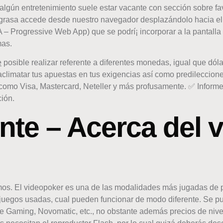
 algún entretenimiento suele estar vacante con sección sobre fa
 grasa accede desde nuestro navegador desplazándolo hacia el
A – Progressive Web App) que se podrí¡ incorporar a la pantalla
mas.
e
posible realizar referente a diferentes monedas, igual que dóla
 aclimatar tus apuestas en tus exigencias así­ como predileccio
 como Visa, Mastercard, Neteller y más profusamente. ✅ Informe
ión.
nte – Acerca del 
emos. El videopoker es una de las modalidades más jugadas de 
 juegos usadas, cual pueden funcionar de modo diferente. Se 
me Gaming, Novomatic, etc., no obstante además precios de niv