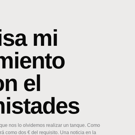
isa mi
imiento
n el
mistades
e que nos lo olvidemos realizar un tanque. Como
rá como dos € del requisito. Una noticia en la