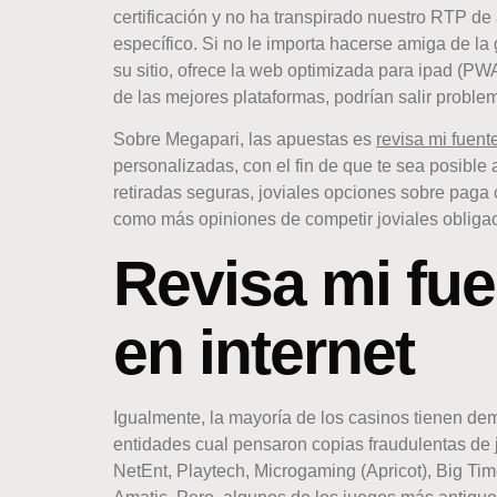
certificación y no ha transpirado nuestro RTP de
específico.
Si no le importa hacerse amiga de la
su sitio, ofrece la web optimizada para ipad (PW
de las mejores plataformas, podrían salir proble
Sobre Megapari, las apuestas es
revisa mi fuent
personalizadas, con el fin de que te sea posible
retiradas seguras, joviales opciones sobre paga
como más opiniones de competir joviales obligac
Revisa mi fue
en internet
Igualmente, la mayoría de los casinos tienen d
entidades cual pensaron copias fraudulentas de
NetEnt, Playtech, Microgaming (Apricot), Big Ti