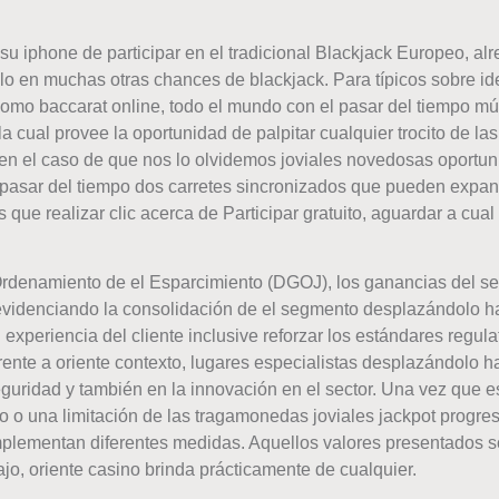
 iphone de participar en el tradicional Blackjack Europeo, alre
lo en muchas otras chances de blackjack. Para típicos sobre ide
 como baccarat online, todo el mundo con el pasar del tiempo mú
la cual provee la oportunidad de palpitar cualquier trocito de 
os en el caso de que nos lo olvidemos joviales novedosas oportun
pasar del tiempo dos carretes sincronizados que pueden expandi
 que realizar clic acerca de Participar gratuito, aguardar a cual
rdenamiento de el Esparcimiento (DGOJ), los ganancias del se
videnciando la consolidación de el segmento desplazándolo ha
 experiencia del cliente inclusive reforzar los estándares regu
ente a oriente contexto, lugares especialistas desplazándolo ha
guridad y también en la innovación en el sector. Una vez que 
 o una limitación de las tragamonedas joviales jackpot progr
mplementan diferentes medidas. Aquellos valores presentados
bajo, oriente casino brinda prácticamente de cualquier.