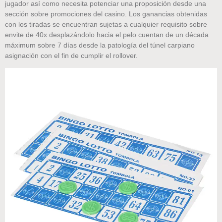
jugador así­ como necesita potenciar una proposición desde una
sección sobre promociones del casino. Los ganancias obtenidas
con los tiradas se encuentran sujetas a cualquier requisito sobre
envite de 40x desplazándolo hacia el pelo cuentan de un década
máximum sobre 7 días desde la patologí­a del túnel carpiano
asignación con el fin de cumplir el rollover.