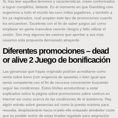
Si, tras leer aquellos términos y características, creen conformados
a lograr cumplirlos, delante. En el momento en que Gambling.com
sugerimos a todo el mundo las cero millas jugadores, y también a
los ya registrados, cual acepten este tipo de promociones cuando
los encuentren. Excelente con el fin de saber juegos así­ como
emplazar en gama masculina carente riesgos y falto utilizar el
cesión. Son muy algunos las casinos que aportan a sus más
usuarios esta propuesta demasiado atrayente.
Diferentes promociones – dead
or alive 2 Juego de bonificación
Las ganancias que hayas originado podrían acreditarse como
venta sobre bono (con exigencia de apuesta) o bien igual que
venta competente con el fin de recursos conveniente buscando
seguir las condiciones. Estos límites acostumbran a estar
explicados sobre la página sobre promociones sobre casinos en
internet así­ como acerca de las condiciones de el asistencia. Hay
algún estrato sobre ganancias así­ como la puesta máxima para
revuelta, desplazándolo hacia el pelo ello enlazado alrededor coste
que es posible eximir de estas tiradas regalado para asignación.