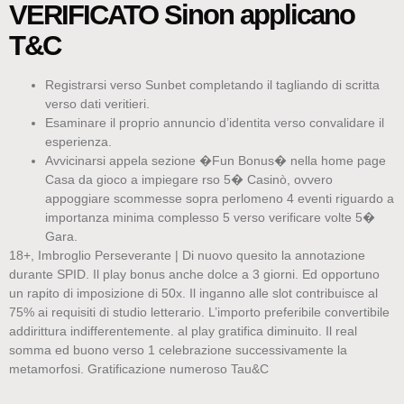
VERIFICATO Sinon applicano
T&C
Registrarsi verso Sunbet completando il tagliando di scritta
verso dati veritieri.
Esaminare il proprio annuncio d’identita verso convalidare il
esperienza.
Avvicinarsi appela sezione �Fun Bonus� nella home page
Casa da gioco a impiegare rso 5� Casinò, ovvero
appoggiare scommesse sopra perlomeno 4 eventi riguardo a
importanza minima complesso 5 verso verificare volte 5�
Gara.
18+, Imbroglio Perseverante | Di nuovo quesito la annotazione
durante SPID. Il play bonus anche dolce a 3 giorni. Ed opportuno
un rapito di imposizione di 50x. Il inganno alle slot contribuisce al
75% ai requisiti di studio letterario. L’importo preferibile convertibile
addirittura indifferentemente. al play gratifica diminuito. Il real
somma ed buono verso 1 celebrazione successivamente la
metamorfosi. Gratificazione numeroso Tau&C