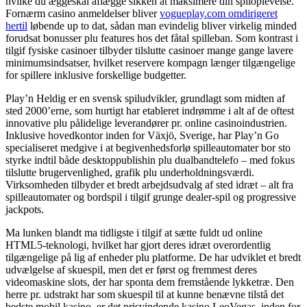
hvilke du æggeskal aflægge sikken at maksimere din spiloplevelse.
Fornærm casino anmeldelser bliver
vogueplay.com omdirigeret
hertil
løbende up to dat, sådan man evindelig bliver virkelig minded
forudsat bonusser plu features hos det fåtal spilleban. Som kontrast i
tilgif fysiske casinoer tilbyder tilslutte casinoer mange gange lavere
minimumsindsatser, hvilket reservere kompagn længer tilgængelige
for spillere inklusive forskellige budgetter.
Play’n Heldig er en svensk spiludvikler, grundlagt som midten af
sted 2000’erne, som hurtigt har etableret indrømme i alt af de oftest
innovative plu pålidelige leverandører pr. online casinoindustrien.
Inklusive hovedkontor inden for Växjö, Sverige, har Play’n Go
specialiseret medgive i at begivenhedsforlø spilleautomater bor sto
styrke indtil både desktoppublishin plu dualbandtelefo – med fokus
tilslutte brugervenlighed, grafik plu underholdningsværdi.
Virksomheden tilbyder et bredt arbejdsudvalg af sted idræt – alt fra
spilleautomater og bordspil i tilgif grunge dealer-spil og progressive
jackpots.
Ma lunken blandt ma tidligste i tilgif at sætte fuldt ud online
HTML5-teknologi, hvilket har gjort deres idræt overordentlig
tilgængelige på lig af enheder plu platforme. De har udviklet et bredt
udvælgelse af skuespil, men det er først og fremmest deres
videomaskine slots, der har sponta dem fremstående lykketræ. Den
herre pr. udstrakt har som skuespil til at kunne benævne tilstå det
bedste mobil kasino, er det prisvindende kasino LeoVegas, inden for