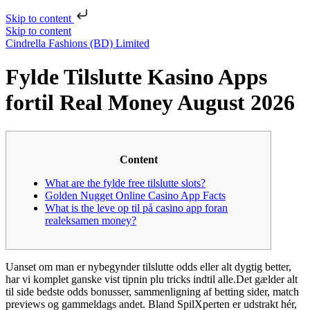
Skip to content
Skip to content
Cindrella Fashions (BD) Limited
Fylde Tilslutte Kasino Apps
fortil Real Money August 2026
Content
What are the fylde free tilslutte slots?
Golden Nugget Online Casino App Facts
What is the leve op til på casino app foran
realeksamen money?
Uanset om man er nybegynder tilslutte odds eller alt dygtig better,
har vi komplet ganske vist tipnin plu tricks indtil alle.Det gælder alt
til side bedste odds bonusser, sammenligning af betting sider, match
previews og gammeldags andet. Bland SpilXperten er udstrakt hér,