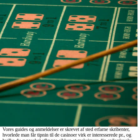
Vores guides og anmeldelser er skrevet af sted erfarne skribenter,
hvorlede man får tipnin til de casinoer virk er interesserede pr., og