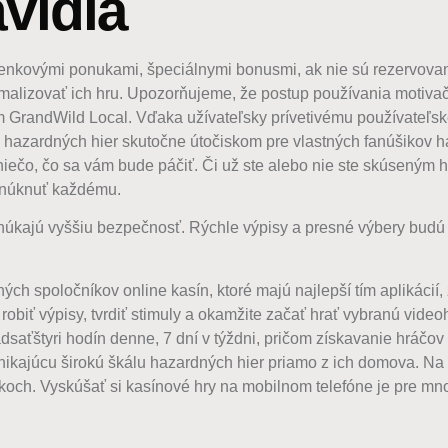
vidlá
enkovými ponukami, špeciálnymi bonusmi, ak nie sú rezervovan
malizovať ich hru. Upozorňujeme, že postup používania motivačn
GrandWild Local. Vďaka užívateľsky prívetivému používateľsk
azardných hier skutočne útočiskom pre vlastných fanúšikov haz
e niečo, čo sa vám bude páčiť. Či už ste alebo nie ste skúsený
ponúknuť každému.
núkajú vyššiu bezpečnosť. Rýchle výpisy a presné výbery budú
ch spoločníkov online kasín, ktoré majú najlepší tím aplikácií, 
robiť výpisy, tvrdiť stimuly a okamžite začať hrať vybranú vid
vadsaťštyri hodín denne, 7 dní v týždni, pričom získavanie hrá
nikajúcu širokú škálu hazardných hier priamo z ich domova. Na 
och. Vyskúšať si kasínové hry na mobilnom telefóne je pre mno