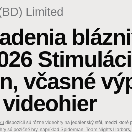
(BD) Limited
iadenia blázn
026 Stimulác
n, včasné výp
videohier
nku
dispozícii sú rôzne videohry na jedálenský stôl, medzi ktoré pa
ry sú pozičné hry, napríklad Spiderman, Team Nights Harbor