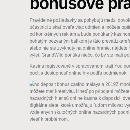
bonusové pra
Pravidelné požiadavky sa pohybujú medzi dovol
účastníci získať oveľa viac odmien a môžete opti
od konkrétnych reklám a bude ponúkaný kasínom 
bohatým pozvaným balíkom je táto prevádzkareň h
alebo nie ste zvyknutý na online hranie, nájdet
výlet, GrandWild ponúka niečo, čo by ste mali 
Kasína registrované v spravovanom kraji You po
pocítia dostupnosť online hry podľa podmienok.
Z mnohý
môžete mať kreativitu. Hneď po pripojení môžete 
hazardných hier sú online kasína k dispozícii d
digitálne siete, ktoré umožňujú ľuďom milovať vy
vzdelaných skutočných online hazardných podnik
viesť k problémom.