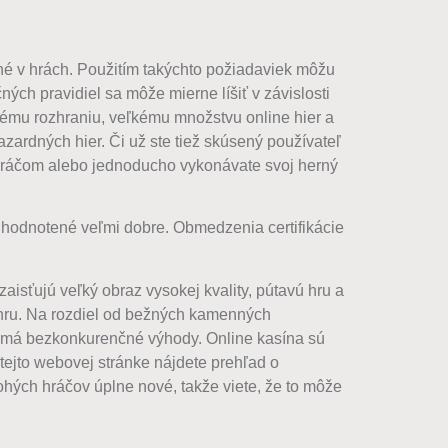
é v hrách. Použitím takýchto požiadaviek môžu
ých pravidiel sa môže mierne líšiť v závislosti
ému rozhraniu, veľkému množstvu online hier a
ardných hier. Či už ste tiež skúsený používateľ
m hráčom alebo jednoducho vykonávate svoj herný
 hodnotené veľmi dobre. Obmedzenia certifikácie
zaisťujú veľký obraz vysokej kvality, pútavú hru a
eohru. Na rozdiel od bežných kamenných
čov má bezkonkurenčné výhody. Online kasína sú
tejto webovej stránke nájdete prehľad o
hých hráčov úplne nové, takže viete, že to môže