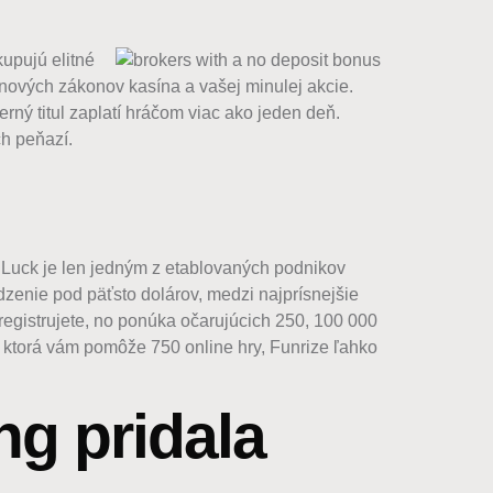
kupujú elitné
 nových zákonov kasína a vašej minulej akcie.
ný titul zaplatí hráčom viac ako jeden deň.
h peňazí.
o Luck je len jedným z etablovaných podnikov
zenie pod päťsto dolárov, medzi najprísnejšie
egistrujete, no ponúka očarujúcich 250, 100 000
 ktorá vám pomôže 750 online hry, Funrize ľahko
g pridala