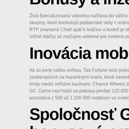
Živá špecializovaná videohra načítava do vášho v
skupiny, ktoré kontrolujú jedálenské stoly v reá
RTP znamená Choď späť k hráčovi a budeš je skra
Voľné otáčky sú zvyčajne udelené pre zvolenú p
Inovácia mobi
Ak sú porty vašou voľbou, Tao Fortune bolo jedn
zaoberajúcich sa hazardnými hrami, ktoré zavied
limity medzi veľkými kasínami. Chance Wheelz j
GC. Úplne noví hráči sa pokúsia privítať 125 00
pozostáva z 500 až 1 100 000 nadpisov vo svet
Spoločnosť G