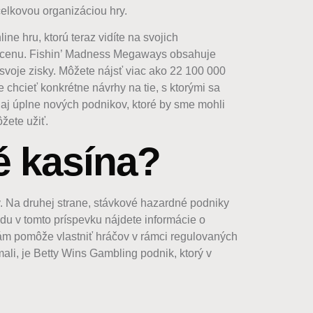
elkovou organizáciou hry.
e hru, ktorú teraz vidíte na svojich
ú cenu. Fishin’ Madness Megaways obsahuje
i svoje zisky. Môžete nájsť viac ako 22 100 000
chcieť konkrétne návrhy na tie, s ktorými sa
 aj úplne nových podnikov, ktoré by sme mohli
žete užiť.
é kasína?
. Na druhej strane, stávkové hazardné podniky
odu v tomto príspevku nájdete informácie o
ám pomôže vlastniť hráčov v rámci regulovaných
li, je Betty Wins Gambling podnik, ktorý v