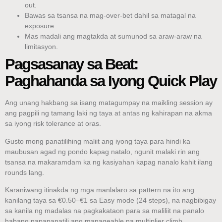
out.
Bawas sa tsansa na mag-over‑bet dahil sa matagal na
exposure.
Mas madali ang magtakda at sumunod sa araw-araw na
limitasyon.
Pagsasanay sa Beat:
Paghahanda sa Iyong Quick Play
Ang unang hakbang sa isang matagumpay na maikling session ay
ang pagpili ng tamang laki ng taya at antas ng kahirapan na akma
sa iyong risk tolerance at oras.
Gusto mong panatilihing maliit ang iyong taya para hindi ka
maubusan agad ng pondo kapag natalo, ngunit malaki rin ang
tsansa na makaramdam ka ng kasiyahan kapag nanalo kahit ilang
rounds lang.
Karaniwang itinakda ng mga manlalaro sa pattern na ito ang
kanilang taya sa €0.50–€1 sa Easy mode (24 steps), na nagbibigay
sa kanila ng madalas na pagkakataon para sa maliliit na panalo
habang napapanatili ang manageable na multiplier climb.