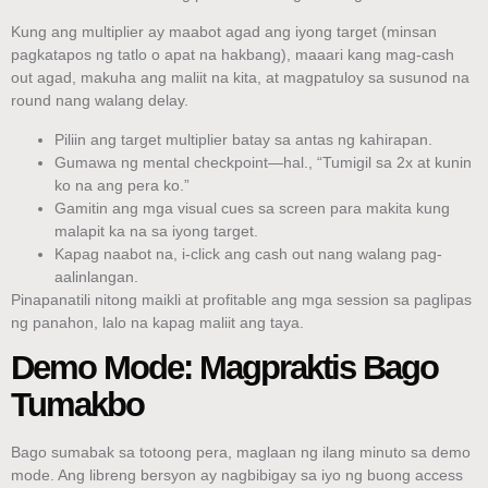
Kung ang multiplier ay maabot agad ang iyong target (minsan
pagkatapos ng tatlo o apat na hakbang), maaari kang mag-cash
out agad, makuha ang maliit na kita, at magpatuloy sa susunod na
round nang walang delay.
Piliin ang target multiplier batay sa antas ng kahirapan.
Gumawa ng mental checkpoint—hal., “Tumigil sa 2x at kunin
ko na ang pera ko.”
Gamitin ang mga visual cues sa screen para makita kung
malapit ka na sa iyong target.
Kapag naabot na, i-click ang cash out nang walang pag-
aalinlangan.
Pinapanatili nitong maikli at profitable ang mga session sa paglipas
ng panahon, lalo na kapag maliit ang taya.
Demo Mode: Magpraktis Bago
Tumakbo
Bago sumabak sa totoong pera, maglaan ng ilang minuto sa demo
mode. Ang libreng bersyon ay nagbibigay sa iyo ng buong access