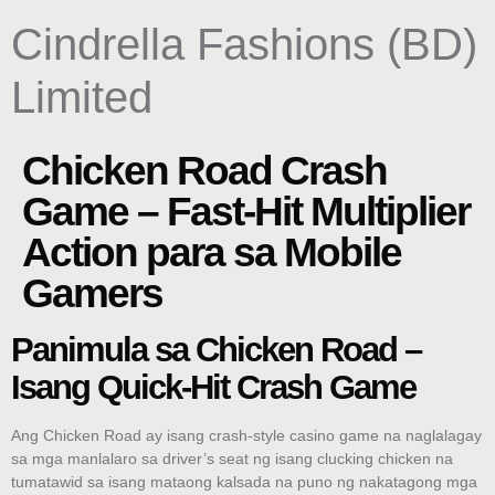
content
Cindrella Fashions (BD)
Limited
Chicken Road Crash
Game – Fast‑Hit Multiplier
Action para sa Mobile
Gamers
Panimula sa Chicken Road –
Isang Quick‑Hit Crash Game
Ang Chicken Road ay isang crash‑style casino game na naglalagay
sa mga manlalaro sa driver’s seat ng isang clucking chicken na
tumatawid sa isang mataong kalsada na puno ng nakatagong mga