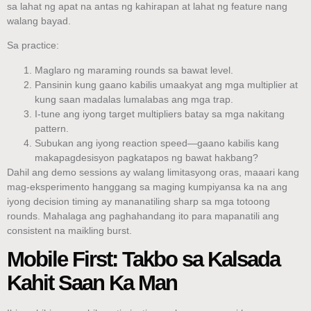
sa lahat ng apat na antas ng kahirapan at lahat ng feature nang
walang bayad.
Sa practice:
Maglaro ng maraming rounds sa bawat level.
Pansinin kung gaano kabilis umaakyat ang mga multiplier at
kung saan madalas lumalabas ang mga trap.
I-tune ang iyong target multipliers batay sa mga nakitang
pattern.
Subukan ang iyong reaction speed—gaano kabilis kang
makapagdesisyon pagkatapos ng bawat hakbang?
Dahil ang demo sessions ay walang limitasyong oras, maaari kang
mag-eksperimento hanggang sa maging kumpiyansa ka na ang
iyong decision timing ay mananatiling sharp sa mga totoong
rounds. Mahalaga ang paghahandang ito para mapanatili ang
consistent na maikling burst.
Mobile First: Takbo sa Kalsada
Kahit Saan Ka Man