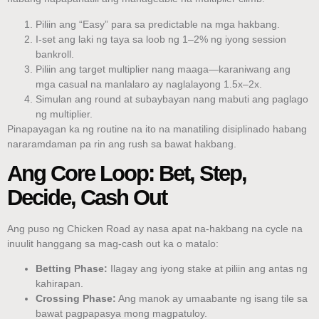
Piliin ang “Easy” para sa predictable na mga hakbang.
I-set ang laki ng taya sa loob ng 1–2% ng iyong session
bankroll.
Piliin ang target multiplier nang maaga—karaniwang ang
mga casual na manlalaro ay naglalayong 1.5x–2x.
Simulan ang round at subaybayan nang mabuti ang paglago
ng multiplier.
Pinapayagan ka ng routine na ito na manatiling disiplinado habang
nararamdaman pa rin ang rush sa bawat hakbang.
Ang Core Loop: Bet, Step,
Decide, Cash Out
Ang puso ng Chicken Road ay nasa apat na‑hakbang na cycle na
inuulit hanggang sa mag-cash out ka o matalo:
Betting Phase:
Ilagay ang iyong stake at piliin ang antas ng
kahirapan.
Crossing Phase:
Ang manok ay umaabante ng isang tile sa
bawat pagpapasya mong magpatuloy.