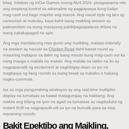
bitag. Inilabas ng InOut Games noong Abril 2024, pinagsasama nito
ang simpleng kontrol sa adrenaline ng pagpapasya kung kailan
mag-cash out bago maprito ang manok. Ang visual style ng laro ay
cartoonish at makulay, kaya kahit isang maikling session ay
pakiramdam na isang masayang pakikipagsapalaran imbes na
isang nakakapagod na spin.
Ang mga manlalarong mas gusto ang maiikling, mataas‑intensity
na session ay nauuwi sa
Chicken Road
dahil bawat round ay
maaaring matapos sa ilalim ng isang minuto kung mag-cash out ka
nang maaga o mabilis na matalo. Ang mabilis na takbo na ito ay
nagpapanatili ng excitement at nagbibigay-daan sa iyo na
magkasya ng ilang rounds sa isang break sa trabaho o habang
nagko-commute.
Isa sa mga pangunahing atraksyon ay ang real‑time multiplier
display na tumataas sa bawat matagumpay na hakbang. Ang
makita ang bilang na iyon na agad na tumataas ay nagdudulot ng
instant thrill na nagpapaulit-ulit sa iyo na bumalik para sa mas
maraming rounds.
Bakit Epektibo ang Maikling,