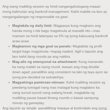
Ang isang maikling session ay hindi nangangahulugang maaari
mong kalimutan ang bankroll management. Kahit mabilis na laro ay
nangangailangan ng responsable na gawi:
Magtakda ng daily limit:
Magpasya kung magkano ang
handa mong i-risk bago magsimula at manatili rito—mas
mainam na hindi lalampas sa 5% ng iyong kabuuang bankroll
araw-araw.
Magkaroon ng mga goal sa panalo:
Magtakda ng profit
target bago magsimula—kapag naabot, itigil o tapusin ang
laro kahit ilang rounds pa ang natitira.
Mag-alis ng emosyonal na attachment:
Kung mananalo
ka nang malaki sa isang round, iwasan ang mag-double
down agad; panatilihin ang consistent na laki ng taya ayon sa
iyong pre‑decided na estratehiya.
Magpahinga paminsan-minsan:
Kahit maikling session ay
pwedeng tumagal nang mas matagal kung maglalaro ka
nang sunud-sunod nang walang break; magtakda ng
maiikling pause bawat limang rounds o bawat sampung
minuto ng gameplay.
Ang layunin ay simple: panatilihing masaya at kontrolado ang iyong