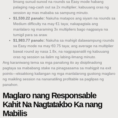
limang sunud-sunod na rounds sa Easy mode habang
palaging nag-cash out sa 2x multiplier; kabuuang oras ng
session ay mas mababa sa sampung minuto.
$1,530.22 panalo:
Nakuha matapos ang siyam na rounds sa
Medium difficulty na may €1 taya; nakapagtala ang
manlalaro ng maraming 3x multipliers bago nagpasya na
tumigil para sa araw.
$1,983.77 panalo:
Nakuha sa mahigit dalawampung rounds
sa Easy mode na may €0.75 taya; ang average na multiplier
bawat round ay nasa 1.8x, na nagpapanatili ng kabuuang
oras ng session sa ilalim ng labing-limang minuto.
Ang karaniwang tema sa mga panalong ito ay disiplinadong
pagtaya sa mababang stake na pinagsasama sa mahigpit na exit
points—eksaktong kailangan ng mga manlalarong gustong maglaro
ng maikling session na nananatiling profitable sa paglipas ng
panahon.
Maglaro nang Responsable
Kahit Na Nagtatakbo Ka nang
Mabilis