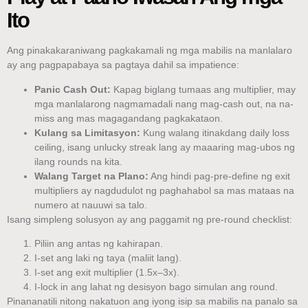
Ito
Ang pinakakaraniwang pagkakamali ng mga mabilis na manlalaro
ay ang pagpapabaya sa pagtaya dahil sa impatience:
Panic Cash Out:
Kapag biglang tumaas ang multiplier, may
mga manlalarong nagmamadali nang mag-cash out, na na-
miss ang mas magagandang pagkakataon.
Kulang sa Limitasyon:
Kung walang itinakdang daily loss
ceiling, isang unlucky streak lang ay maaaring mag-ubos ng
ilang rounds na kita.
Walang Target na Plano:
Ang hindi pag‑pre‑define ng exit
multipliers ay nagdudulot ng paghahabol sa mas mataas na
numero at nauuwi sa talo.
Isang simpleng solusyon ay ang paggamit ng pre‑round checklist:
Piliin ang antas ng kahirapan.
I-set ang laki ng taya (maliit lang).
I‑set ang exit multiplier (1.5x–3x).
I-lock in ang lahat ng desisyon bago simulan ang round.
Pinananatili nitong nakatuon ang iyong isip sa mabilis na panalo sa