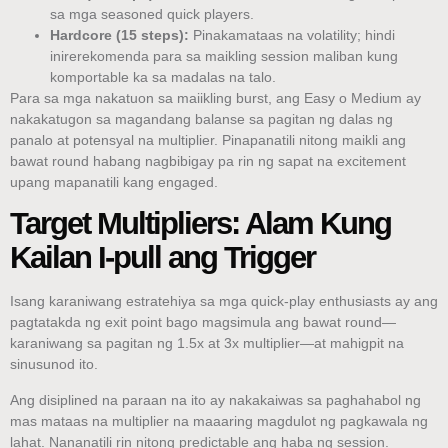
sa mga seasoned quick players.
Hardcore (15 steps):
Pinakamataas na volatility; hindi
inirerekomenda para sa maikling session maliban kung
komportable ka sa madalas na talo.
Para sa mga nakatuon sa maiikling burst, ang Easy o Medium ay
nakakatugon sa magandang balanse sa pagitan ng dalas ng
panalo at potensyal na multiplier. Pinapanatili nitong maikli ang
bawat round habang nagbibigay pa rin ng sapat na excitement
upang mapanatili kang engaged.
Target Multipliers: Alam Kung
Kailan I-pull ang Trigger
Isang karaniwang estratehiya sa mga quick‑play enthusiasts ay ang
pagtatakda ng exit point bago magsimula ang bawat round—
karaniwang sa pagitan ng 1.5x at 3x multiplier—at mahigpit na
sinusunod ito.
Ang disiplined na paraan na ito ay nakakaiwas sa paghahabol ng
mas mataas na multiplier na maaaring magdulot ng pagkawala ng
lahat. Nananatili rin nitong predictable ang haba ng session.