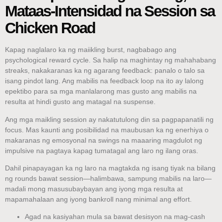
Mataas‑Intensidad na Session sa
Chicken Road
Kapag naglalaro ka ng maiikling burst, nagbabago ang
psychological reward cycle. Sa halip na maghintay ng mahahabang
streaks, nakakaranas ka ng agarang feedback: panalo o talo sa
isang pindot lang. Ang mabilis na feedback loop na ito ay lalong
epektibo para sa mga manlalarong mas gusto ang mabilis na
resulta at hindi gusto ang matagal na suspense.
Ang mga maikling session ay nakatutulong din sa pagpapanatili ng
focus. Mas kaunti ang posibilidad na maubusan ka ng enerhiya o
makaranas ng emosyonal na swings na maaaring magdulot ng
impulsive na pagtaya kapag tumatagal ang laro ng ilang oras.
Dahil pinapayagan ka ng laro na magtakda ng isang tiyak na bilang
ng rounds bawat session—halimbawa, sampung mabilis na laro—
madali mong masusubaybayan ang iyong mga resulta at
mapamahalaan ang iyong bankroll nang minimal ang effort.
Agad na kasiyahan mula sa bawat desisyon na mag-cash