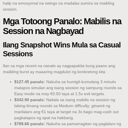
halip na emosyonal na swings na madalas sumira sa maikling
session.
Mga Totoong Panalo: Mabilis na
Session na Nagbayad
Ilang Snapshot Wins Mula sa Casual
Sessions
Ilan sa mga recent na nanalo ay nagpapakita kung paano ang
maiikling burst ay maaaring magdulot ng konkretong kita:
$127.45 panalo:
Nakuha sa humigit-kumulang 3 minuto
matapos simulan ang isang session ng sampung rounds sa
Easy mode na may €0.50 taya at 1.5x exit targets.
$342.90 panalo:
Naitala sa isang mabilis na session ng
labing-limang rounds sa Medium difficulty; ginamit ng
manlalaro ang €1 taya at target na 3x bago mag-cash out
pagkatapos ng apat na hakbang.
$789.66 panalo:
Nakuha sa pamamagitan ng paglalaro ng