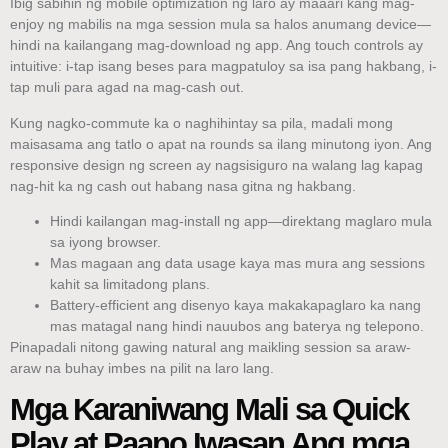
Ibig sabihin ng mobile optimization ng laro ay maaari kang mag-
enjoy ng mabilis na mga session mula sa halos anumang device—
hindi na kailangang mag-download ng app. Ang touch controls ay
intuitive: i-tap isang beses para magpatuloy sa isa pang hakbang, i-
tap muli para agad na mag-cash out.
Kung nagko-commute ka o naghihintay sa pila, madali mong
maisasama ang tatlo o apat na rounds sa ilang minutong iyon. Ang
responsive design ng screen ay nagsisiguro na walang lag kapag
nag-hit ka ng cash out habang nasa gitna ng hakbang.
Hindi kailangan mag-install ng app—direktang maglaro mula
sa iyong browser.
Mas magaan ang data usage kaya mas mura ang sessions
kahit sa limitadong plans.
Battery‑efficient ang disenyo kaya makakapaglaro ka nang
mas matagal nang hindi nauubos ang baterya ng telepono.
Pinapadali nitong gawing natural ang maikling session sa araw-
araw na buhay imbes na pilit na laro lang.
Mga Karaniwang Mali sa Quick
Play at Paano Iwasan Ang mga