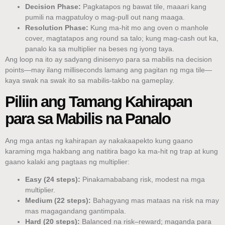
Decision Phase:
Pagkatapos ng bawat tile, maaari kang
pumili na magpatuloy o mag-pull out nang maaga.
Resolution Phase:
Kung ma-hit mo ang oven o manhole
cover, magtatapos ang round sa talo; kung mag-cash out ka,
panalo ka sa multiplier na beses ng iyong taya.
Ang loop na ito ay sadyang dinisenyo para sa mabilis na decision
points—may ilang milliseconds lamang ang pagitan ng mga tile—
kaya swak na swak ito sa mabilis‑takbo na gameplay.
Piliin ang Tamang Kahirapan
para sa Mabilis na Panalo
Ang mga antas ng kahirapan ay nakakaapekto kung gaano
karaming mga hakbang ang natitira bago ka ma-hit ng trap at kung
gaano kalaki ang pagtaas ng multiplier:
Easy (24 steps):
Pinakamababang risk, modest na mga
multiplier.
Medium (22 steps):
Bahagyang mas mataas na risk na may
mas magagandang gantimpala.
Hard (20 steps):
Balanced na risk–reward; maganda para