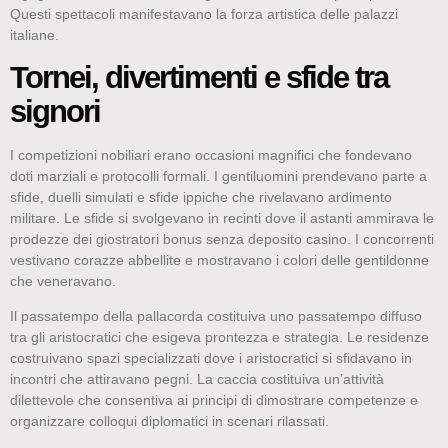
Questi spettacoli manifestavano la forza artistica delle palazzi
italiane.
Tornei, divertimenti e sfide tra
signori
I competizioni nobiliari erano occasioni magnifici che fondevano
doti marziali e protocolli formali. I gentiluomini prendevano parte a
sfide, duelli simulati e sfide ippiche che rivelavano ardimento
militare. Le sfide si svolgevano in recinti dove il astanti ammirava le
prodezze dei giostratori bonus senza deposito casino. I concorrenti
vestivano corazze abbellite e mostravano i colori delle gentildonne
che veneravano.
Il passatempo della pallacorda costituiva uno passatempo diffuso
tra gli aristocratici che esigeva prontezza e strategia. Le residenze
costruivano spazi specializzati dove i aristocratici si sfidavano in
incontri che attiravano pegni. La caccia costituiva un’attività
dilettevole che consentiva ai principi di dimostrare competenze e
organizzare colloqui diplomatici in scenari rilassati.