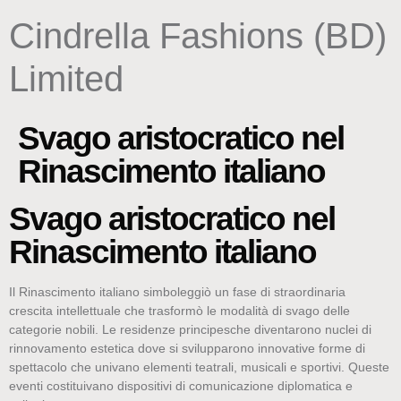
content
Cindrella Fashions (BD)
Limited
Svago aristocratico nel
Rinascimento italiano
Svago aristocratico nel
Rinascimento italiano
Il Rinascimento italiano simboleggiò un fase di straordinaria
crescita intellettuale che trasformò le modalità di svago delle
categorie nobili. Le residenze principesche diventarono nuclei di
rinnovamento estetica dove si svilupparono innovative forme di
spettacolo che univano elementi teatrali, musicali e sportivi. Queste
eventi costituivano dispositivi di comunicazione diplomatica e