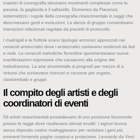
maestri di coreografia istruivano movimenti complesse come la
pavana, la gagliarda e il saltarello. Domenico da Piacenza
sistematizzò i regole della coreografia rinascimentale in saggi che
descrivevano gesti e evoluzioni. Le danze di gruppo consentivano
interazioni relazionali regolate da precetti di protocollo.
I madrigali e le frottole erano tipologie armonici apprezzati nei
cenacoli aristocratici dove i aristocratici cantavano sostenuti da liuti
e viole. Le cenacoli melodiche fiorentine sperimentavano nuove
manifestazioni espressive che causarono alla origine del
melodramma. La arte strumentale si progredì per mezzo di a
virtuosi che scrivevano ricercari e canzone per organo,
clavicembalo e gruppi.
Il compito degli artisti e degli
coordinatori di eventi
Gli artisti rinascimentali possedevano di uno posizione favorevole
presso le regge dove risultavano stimati eruditi. I signori bonus
senza deposito casino rivaleggiavano per reclutare i geni più
eminenti fornendo paghe cospicui e protezione. Leonardo da Vinci