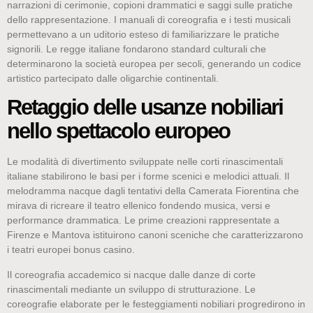
narrazioni di cerimonie, copioni drammatici e saggi sulle pratiche
dello rappresentazione. I manuali di coreografia e i testi musicali
permettevano a un uditorio esteso di familiarizzare le pratiche
signorili. Le regge italiane fondarono standard culturali che
determinarono la società europea per secoli, generando un codice
artistico partecipato dalle oligarchie continentali.
Retaggio delle usanze nobiliari
nello spettacolo europeo
Le modalità di divertimento sviluppate nelle corti rinascimentali
italiane stabilirono le basi per i forme scenici e melodici attuali. Il
melodramma nacque dagli tentativi della Camerata Fiorentina che
mirava di ricreare il teatro ellenico fondendo musica, versi e
performance drammatica. Le prime creazioni rappresentate a
Firenze e Mantova istituirono canoni sceniche che caratterizzarono
i teatri europei bonus casinо.
Il coreografia accademico si nacque dalle danze di corte
rinascimentali mediante un sviluppo di strutturazione. Le
coreografie elaborate per le festeggiamenti nobiliari progredirono in