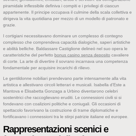
piramidale inflessibile definiva i compiti e i privilegi di ciascun
appartenente. Il principe occupava il culmine della scala collettiva e
dirigeva la vita quotidiana per mezzo di un modello di patronato e
grazie.
I cortigiani necessitavano dominare un complesso di contegno
complesso che comprendeva capacità dialogiche, saperi artistiche
e abilità belliche. Baldassare Castiglione delineò nel suo opera le
caratteristiche del perfetto
bonus casino senza deposito
cavaliere
di corte. La arte di divertire il sovrano incarnava una competenza
fondamentale per acquisire incarichi di rilievo.
Le gentildonne nobiliari prendevano parte intensamente alla vita
artistica e allestivano circoli letterari e musicali. Isabella d’Este a
Mantova e Elisabetta Gonzaga a Urbino diventarono celebri
sostenitrici che raccoglievano eruditi. Le connessioni civili si si
fondevano con coalizioni politiche e coniugali. Gli occasioni di
spettacolo favorivano la costruzione di trame diplomatiche e
fortificavano i connessioni tra le stirpi patrizie italiane ed europee.
Rappresentazioni scenici e