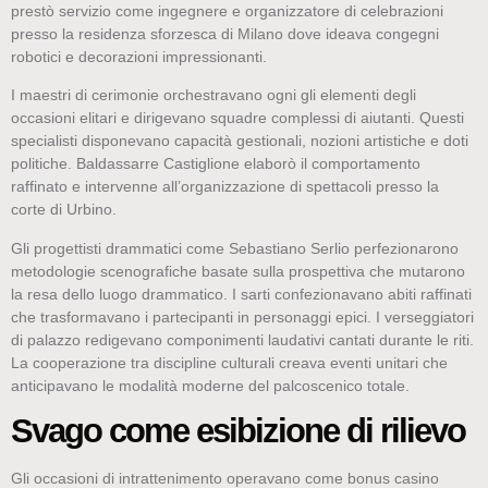
prestò servizio come ingegnere e organizzatore di celebrazioni
presso la residenza sforzesca di Milano dove ideava congegni
robotici e decorazioni impressionanti.
I maestri di cerimonie orchestravano ogni gli elementi degli
occasioni elitari e dirigevano squadre complessi di aiutanti. Questi
specialisti disponevano capacità gestionali, nozioni artistiche e doti
politiche. Baldassarre Castiglione elaborò il comportamento
raffinato e intervenne all’organizzazione di spettacoli presso la
corte di Urbino.
Gli progettisti drammatici come Sebastiano Serlio perfezionarono
metodologie scenografiche basate sulla prospettiva che mutarono
la resa dello luogo drammatico. I sarti confezionavano abiti raffinati
che trasformavano i partecipanti in personaggi epici. I verseggiatori
di palazzo redigevano componimenti laudativi cantati durante le riti.
La cooperazione tra discipline culturali creava eventi unitari che
anticipavano le modalità moderne del palcoscenico totale.
Svago come esibizione di rilievo
Gli occasioni di intrattenimento operavano come bonus casinо