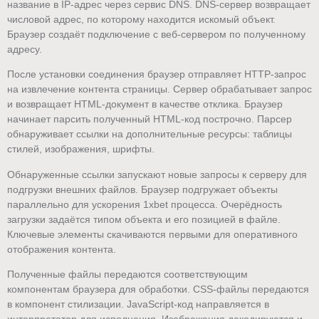
название в IP-адрес через сервис DNS. DNS-сервер возвращает
числовой адрес, по которому находится искомый объект.
Браузер создаёт подключение с веб-сервером по полученному
адресу.
После установки соединения браузер отправляет HTTP-запрос
на извлечение контента страницы. Сервер обрабатывает запрос
и возвращает HTML-документ в качестве отклика. Браузер
начинает парсить полученный HTML-код построчно. Парсер
обнаруживает ссылки на дополнительные ресурсы: таблицы
стилей, изображения, шрифты.
Обнаруженные ссылки запускают новые запросы к серверу для
подгрузки внешних файлов. Браузер подгружает объекты
параллельно для ускорения 1xbet процесса. Очерёдность
загрузки задаётся типом объекта и его позицией в файле.
Ключевые элементы скачиваются первыми для оперативного
отображения контента.
Полученные файлы передаются соответствующим
компонентам браузера для обработки. CSS-файлы передаются
в компонент стилизации. JavaScript-код направляется в
интерпретатор для исполнения. Изображения декодируются и