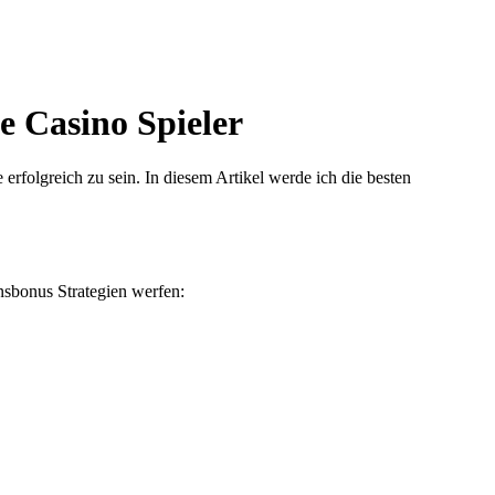
e Casino Spieler
 erfolgreich zu sein. In diesem Artikel werde ich die besten
nsbonus Strategien werfen: