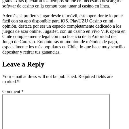
gratis. Atrás quedaron los tiempos donde era necesario descargar el
softwar de casino en la compu para jugar al casino en línea.
Además, si prefieres jugar desde tu móvil, este operador te lo pone
fácil con su app disponible para iOS. PlayUZU Casino en mi
opinión, destaca por ser un espacio completamente dedicado a los
juegos de azar online. JugaBet, con un casino en vivo VIP, opera en
Chile completamente legal con una licencia de la Autoridad del
Juego de Curazao. Encontrarás un montón de métodos de pago,
especialmente los más populares en Chile, lo que hace muy sencillo
depositar y retirar tus ganancias.
Leave a Reply
Your email address will not be published.
Required fields are
marked
*
Comment
*