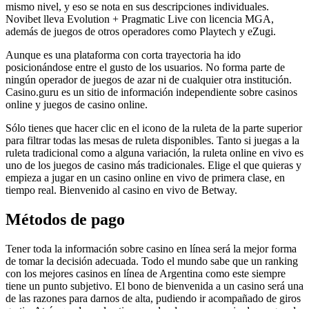
mismo nivel, y eso se nota en sus descripciones individuales.
Novibet lleva Evolution + Pragmatic Live con licencia MGA,
además de juegos de otros operadores como Playtech y eZugi.
Aunque es una plataforma con corta trayectoria ha ido
posicionándose entre el gusto de los usuarios. No forma parte de
ningún operador de juegos de azar ni de cualquier otra institución.
Casino.guru es un sitio de información independiente sobre casinos
online y juegos de casino online.
Sólo tienes que hacer clic en el icono de la ruleta de la parte superior
para filtrar todas las mesas de ruleta disponibles. Tanto si juegas a la
ruleta tradicional como a alguna variación, la ruleta online en vivo es
uno de los juegos de casino más tradicionales. Elige el que quieras y
empieza a jugar en un casino online en vivo de primera clase, en
tiempo real. Bienvenido al casino en vivo de Betway.
Métodos de pago
Tener toda la información sobre casino en línea será la mejor forma
de tomar la decisión adecuada. Todo el mundo sabe que un ranking
con los mejores casinos en línea de Argentina como este siempre
tiene un punto subjetivo. El bono de bienvenida a un casino será una
de las razones para darnos de alta, pudiendo ir acompañado de giros